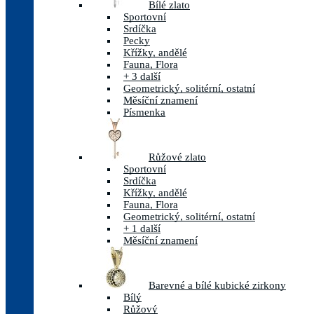
Bílé zlato
Sportovní
Srdíčka
Pecky
Křížky, andělé
Fauna, Flora
+ 3 další
Geometrický, solitérní, ostatní
Měsíční znamení
Písmenka
Růžové zlato
Sportovní
Srdíčka
Křížky, andělé
Fauna, Flora
Geometrický, solitérní, ostatní
+ 1 další
Měsíční znamení
Barevné a bílé kubické zirkony
Bílý
Růžový