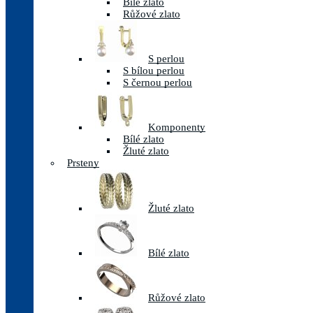
Bílé zlato
Růžové zlato
S perlou
S bílou perlou
S černou perlou
Komponenty
Bílé zlato
Žluté zlato
Prsteny
Žluté zlato
Bílé zlato
Růžové zlato