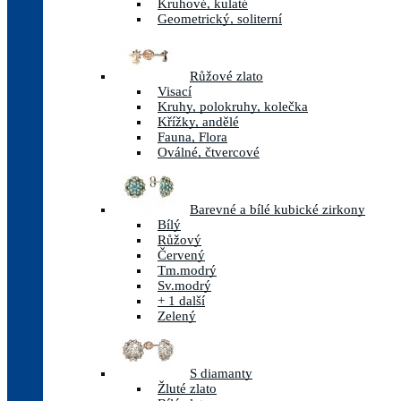
Kruhové, kulaté
Geometrický, soliterní
Růžové zlato
Visací
Kruhy, polokruhy, kolečka
Křížky, andělé
Fauna, Flora
Oválné, čtvercové
Barevné a bílé kubické zirkony
Bílý
Růžový
Červený
Tm.modrý
Sv.modrý
+ 1 další
Zelený
S diamanty
Žluté zlato