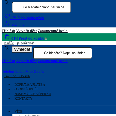
Přejít do oblíbených
Váš účet
Přihlásit
Vytvořit účet
Zapomenuté heslo
Přejít do košíku
0 Kč
0
Košík
je prázdný
Vyhledat
Přihlásit
Vytvořit účet
Zapomenuté heslo
Telefon
Email
Více
Zavřít
+420 725 535 406
DOPRAVA A PLATBA
OSOBNÍ ODBĚR
NAŠE VÝROBA ŠPERKŮ
KONTAKTY
VÍCE