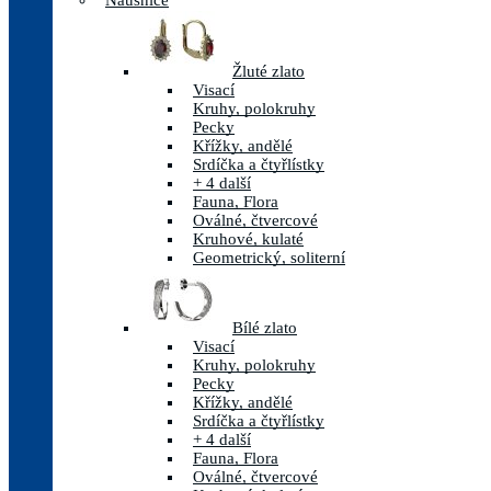
Náušnice
Žluté zlato
Visací
Kruhy, polokruhy
Pecky
Křížky, andělé
Srdíčka a čtyřlístky
+ 4 další
Fauna, Flora
Oválné, čtvercové
Kruhové, kulaté
Geometrický, soliterní
Bílé zlato
Visací
Kruhy, polokruhy
Pecky
Křížky, andělé
Srdíčka a čtyřlístky
+ 4 další
Fauna, Flora
Oválné, čtvercové