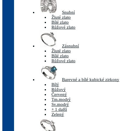
Snubní
Žluté zlato
Bílé zlato
Růžové zlato
Zásnubní
Žluté zlato
Bílé zlato
Růžové zlato
Barevné a bílé kubické zirkony
Bílý
Růžový
Červený
Tm.modrý
Sv.modrý
+ 1 další
Zelený