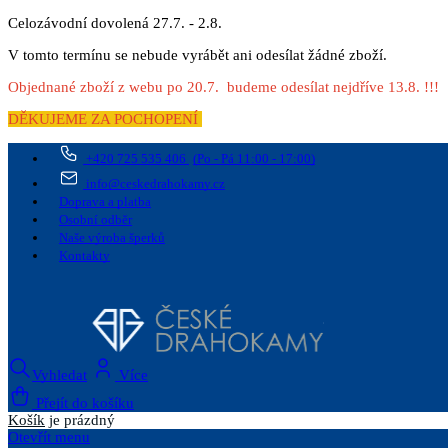
Celozávodní dovolená 27.7. - 2.8.
V tomto termínu se nebude vyrábět ani odesílat žádné zboží.
Objednané zboží z webu po 20.7. budeme odesílat nejdříve 13.8. !!!
DĚKUJEME ZA POCHOPENÍ
+420 725 535 406
(Po - Pá 11:00 - 17:00)
info@ceskedrahokamy.cz
Doprava a platba
Osobní odběr
Naše výroba šperků
Kontakty
Vyhledat
Více
Přejít do košíku
Košík
je prázdný
Otevřít menu