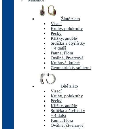
Náušnice
Žluté zlato
Visací
Kruhy, polokruhy
Pecky
Křížky, andělé
Srdíčka a čtyřlístky
+ 4 další
Fauna, Flora
Oválné, čtvercové
Kruhové, kulaté
Geometrický, soliterní
Bílé zlato
Visací
Kruhy, polokruhy
Pecky
Křížky, andělé
Srdíčka a čtyřlístky
+ 4 další
Fauna, Flora
Oválné, čtvercové