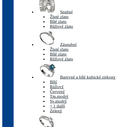
Snubní
Žluté zlato
Bílé zlato
Růžové zlato
Zásnubní
Žluté zlato
Bílé zlato
Růžové zlato
Barevné a bílé kubické zirkony
Bílý
Růžový
Červený
Tm.modrý
Sv.modrý
+ 1 další
Zelený