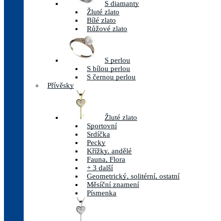
S diamanty
Žluté zlato
Bílé zlato
Růžové zlato
S perlou
S bílou perlou
S černou perlou
Přívěsky
Žluté zlato
Sportovní
Srdíčka
Pecky
Křížky, andělé
Fauna, Flora
+ 3 další
Geometrický, solitérní, ostatní
Měsíční znamení
Písmenka