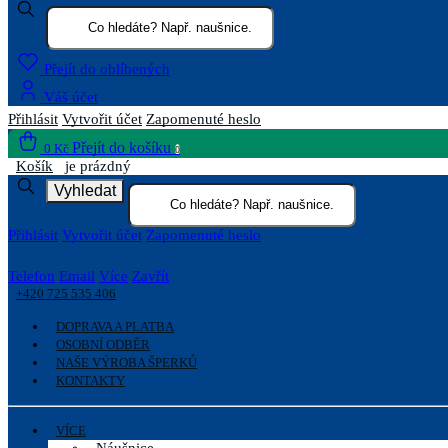
Přejít do oblíbených
Váš účet
Přihlásit
Vytvořit účet
Zapomenuté heslo
Přejít do košíku
0 Kč
0
Košík
je prázdný
Vyhledat
Přihlásit
Vytvořit účet
Zapomenuté heslo
Telefon
Email
Více
Zavřít
+420 725 535 406
DOPRAVA A PLATBA
OSOBNÍ ODBĚR
NAŠE VÝROBA ŠPERKŮ
KONTAKTY
VÍCE