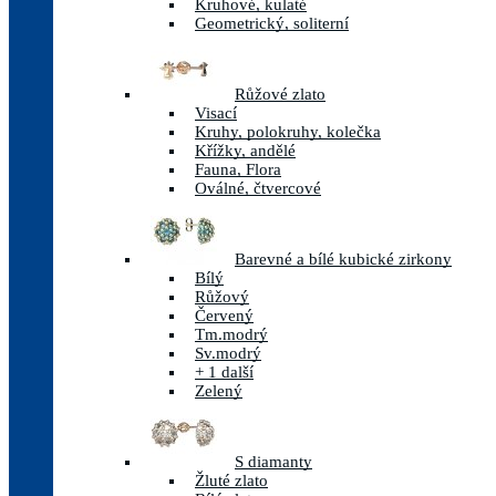
Kruhové, kulaté
Geometrický, soliterní
Růžové zlato
Visací
Kruhy, polokruhy, kolečka
Křížky, andělé
Fauna, Flora
Oválné, čtvercové
Barevné a bílé kubické zirkony
Bílý
Růžový
Červený
Tm.modrý
Sv.modrý
+ 1 další
Zelený
S diamanty
Žluté zlato