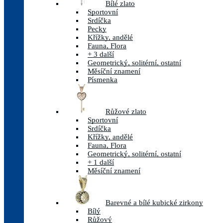
Bílé zlato
Sportovní
Srdíčka
Pecky
Křížky, andělé
Fauna, Flora
+ 3 další
Geometrický, solitérní, ostatní
Měsíční znamení
Písmenka
Růžové zlato
Sportovní
Srdíčka
Křížky, andělé
Fauna, Flora
Geometrický, solitérní, ostatní
+ 1 další
Měsíční znamení
Barevné a bílé kubické zirkony
Bílý
Růžový