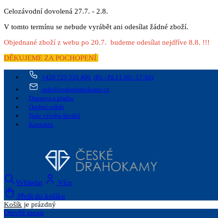
Celozávodní dovolená 27.7. - 2.8.
V tomto termínu se nebude vyrábět ani odesílat žádné zboží.
Objednané zboží z webu po 20.7. budeme odesílat nejdříve 8.8. !!!
DĚKUJEME ZA POCHOPENÍ
+420 725 535 406
(Po - Pá 11:00 - 17:00)
info@ceskedrahokamy.cz
Doprava a platba
Osobní odběr
Naše výroba šperků
Kontakty
Vyhledat
Více
Přejít do košíku
Košík
je prázdný
Otevřít menu