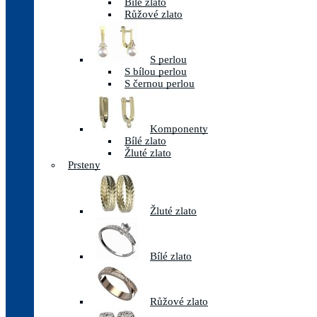
Bílé zlato
Růžové zlato
S perlou
S bílou perlou
S černou perlou
Komponenty
Bílé zlato
Žluté zlato
Prsteny
Žluté zlato
Bílé zlato
Růžové zlato