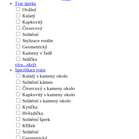
Tvar šperku
Oválný
Kulatý
Kapkovitý
Čtvercový
Solitérní
Stylizace rostlin
Geometrický
Kameny v řadě
Srdíčko
více...
skrýt
Specifikace tvaru
Kulatý s kameny okolo
Solitérní kámen
Čtvercový s kameny okolo
Kapkovitý s kameny okolo
Solitérní s kameny okolo
Kytička
Hvězdička
Solitérní šperk
Křížek
Solitérní
Geometrický