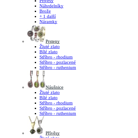
Přívěsy
Náhrdelníky
Brože
+ 1 další
Náramky
Prsteny
Žluté zlato
Bílé zlato
Stříbro - rhodium
Stříbro - pozlacené
Stříbro - ruthenium
Náušnice
Žluté zlato
Bílé zlato
Stříbro - rhodium
Stříbro - pozlacené
Stříbro - ruthenium
Přívěsy