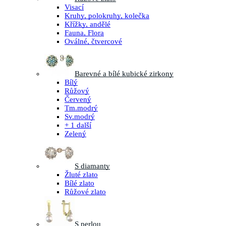
Visací
Kruhy, polokruhy, kolečka
Křížky, andělé
Fauna, Flora
Oválné, čtvercové
Barevné a bílé kubické zirkony
Bílý
Růžový
Červený
Tm.modrý
Sv.modrý
+ 1 další
Zelený
S diamanty
Žluté zlato
Bílé zlato
Růžové zlato
S perlou