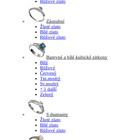
Růžové zlato
Zásnubní
Žluté zlato
Bílé zlato
Růžové zlato
Barevné a bílé kubické zirkony
Bílý
Růžový
Červený
Tm.modrý
Sv.modrý
+ 1 další
Zelený
S diamanty
Žluté zlato
Bílé zlato
Růžové zlato