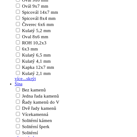
Ovál 9x6 mm
Ovál 9x7 mm
Spicovál 14x7 mm
Spicovál 8x4 mm
Čtverec 6x6 mm
Kulatý 5,2 mm
Oval 8x6 mm
ROH 10,2x3
6x3 mm
Kulatý 6,5 mm
Kulatý 4,1 mm
Kapka 12x7 mm
Kulatý 2,1 mm
více...
skrýt
Šína
Bez kamenů
Jedna řada kamenů
Řady kamenů do V
Dvě řady kamenů
Vícekamenná
Solitérní kámen
Solitérní šperk
Solitérní