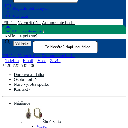
Přejít do oblíbených
Váš účet
Přihlásit
Vytvořit účet
Zapomenuté heslo
0 Kč
Přejít do košíku
0
Košík
je prázdný
Vyhledat
Přihlásit
Vytvořit účet
Zapomenuté heslo
Telefon
Email
Více
Zavřít
+420 725 535 406
Doprava a platba
Osobní odběr
Naše výroba šperků
Kontakty
Náušnice
Žluté zlato
Visací