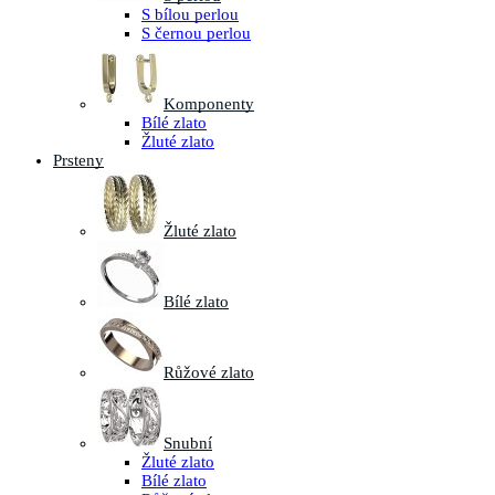
S bílou perlou
S černou perlou
Komponenty
Bílé zlato
Žluté zlato
Prsteny
Žluté zlato
Bílé zlato
Růžové zlato
Snubní
Žluté zlato
Bílé zlato