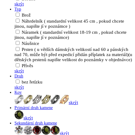
skrýt
Typ
Brož
Náhrdelník ( standardní velikost 45 cm , pokud chcete
jinou, napište jí v poznámce )
Náramek ( standardní velikost 18-19 cm , pokud chcete
jinou, napište jí v poznámce)
Náušnice
Prsten ( u větších dámských velikostí nad 60 a pánských
nad 70, může být před expedicí přidán příplatek za materiál)(u
dětských prstenů napište velikost do poznámky v objednávce)
Přívěs
skrýt
Druh
bez řetízku
skrýt
Kov
skrýt
Primární druh kamene
skrýt
Sekundární druh kamene
skrýt