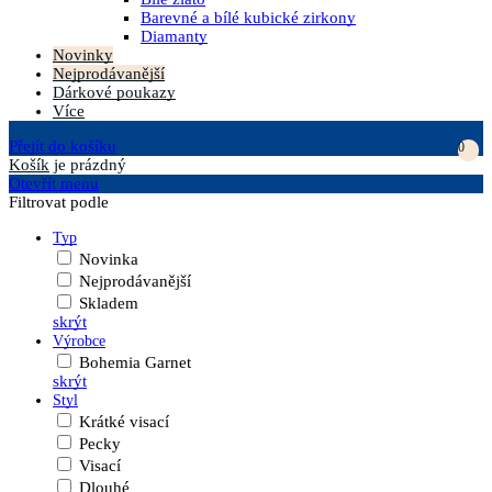
Barevné a bílé kubické zirkony
Diamanty
Novinky
Nejprodávanější
Dárkové poukazy
Více
Přejít do košíku
0
Košík
je prázdný
Otevřít menu
Filtrovat podle
Typ
Novinka
Nejprodávanější
Skladem
skrýt
Výrobce
Bohemia Garnet
skrýt
Styl
Krátké visací
Pecky
Visací
Dlouhé