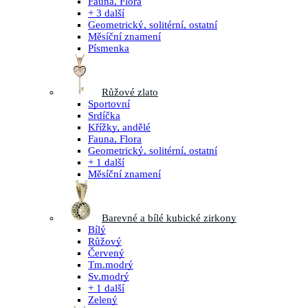
Fauna, Flora
+ 3 další
Geometrický, solitérní, ostatní
Měsíční znamení
Písmenka
Růžové zlato
Sportovní
Srdíčka
Křížky, andělé
Fauna, Flora
Geometrický, solitérní, ostatní
+ 1 další
Měsíční znamení
Barevné a bílé kubické zirkony
Bílý
Růžový
Červený
Tm.modrý
Sv.modrý
+ 1 další
Zelený