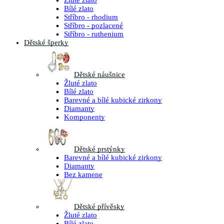
Žluté zlato
Bílé zlato
Stříbro - rhodium
Stříbro - pozlacené
Stříbro - ruthenium
Dětské šperky
Dětské náušnice
Žluté zlato
Bílé zlato
Barevné a bílé kubické zirkony
Diamanty
Komponenty
Dětské prstýnky
Barevné a bílé kubické zirkony
Diamanty
Bez kamene
Dětské přívěsky
Žluté zlato
Bílé zlato