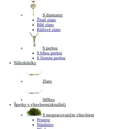
S diamanty
Žluté zlato
Bílé zlato
Růžové zlato
S perlou
S bílou perlou
S černou perlou
Náhrdelníky
Zlato
Stříbro
Šperky s vltavínem
(aktuální)
S neopracovaným vltavínem
Prsteny
Náušnice