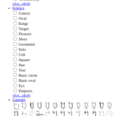
více...
skrýt
Kolekce
Galaxy
Oval
Kings
Target
Flowers
Sfera
Geometric
Solo
Cell
Square
Star
Tear
Basic circle
Basic oval
Eys
Empress
více...
skrýt
Zapínání