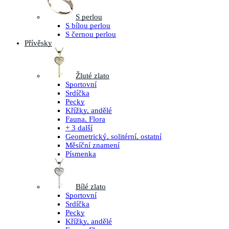
S perlou
S bílou perlou
S černou perlou
Přívěsky
Žluté zlato
Sportovní
Srdíčka
Pecky
Křížky, andělé
Fauna, Flora
+ 3 další
Geometrický, solitérní, ostatní
Měsíční znamení
Písmenka
Bílé zlato
Sportovní
Srdíčka
Pecky
Křížky, andělé