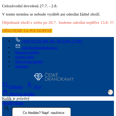
Celozávodní dovolená 27.7. - 2.8.
V tomto termínu se nebude vyrábět ani odesílat žádné zboží.
Objednané zboží z webu po 20.7. budeme odesílat nejdříve 13.8. !!!
DĚKUJEME ZA POCHOPENÍ
+420 725 535 406
(Po - Pá 11:00 - 17:00)
info@ceskedrahokamy.cz
Doprava a platba
Osobní odběr
Naše výroba šperků
Kontakty
Vyhledat
Více
0
Přejít do košíku
Košík
je prázdný
Otevřít menu