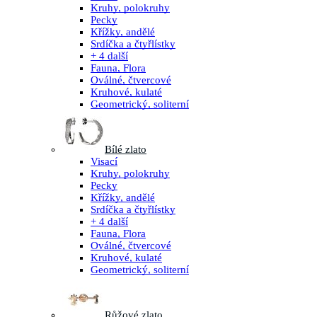
Kruhy, polokruhy
Pecky
Křížky, andělé
Srdíčka a čtyřlístky
+ 4 další
Fauna, Flora
Oválné, čtvercové
Kruhové, kulaté
Geometrický, soliterní
Bílé zlato
Visací
Kruhy, polokruhy
Pecky
Křížky, andělé
Srdíčka a čtyřlístky
+ 4 další
Fauna, Flora
Oválné, čtvercové
Kruhové, kulaté
Geometrický, soliterní
Růžové zlato