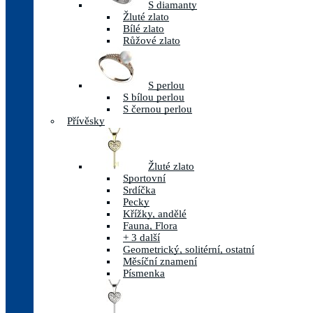
S diamanty
Žluté zlato
Bílé zlato
Růžové zlato
S perlou
S bílou perlou
S černou perlou
Přívěsky
Žluté zlato
Sportovní
Srdíčka
Pecky
Křížky, andělé
Fauna, Flora
+ 3 další
Geometrický, solitérní, ostatní
Měsíční znamení
Písmenka