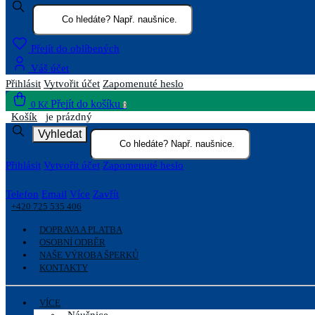
Přejít do oblíbených
Váš účet
Přihlásit
Vytvořit účet
Zapomenuté heslo
Přejít do košíku
0 Kč
0
Košík
je prázdný
Vyhledat
Přihlásit
Vytvořit účet
Zapomenuté heslo
Telefon
Email
Více
Zavřít
+420 725 535 406
DOPRAVA A PLATBA
OSOBNÍ ODBĚR
NAŠE VÝROBA ŠPERKŮ
KONTAKTY
VÍCE