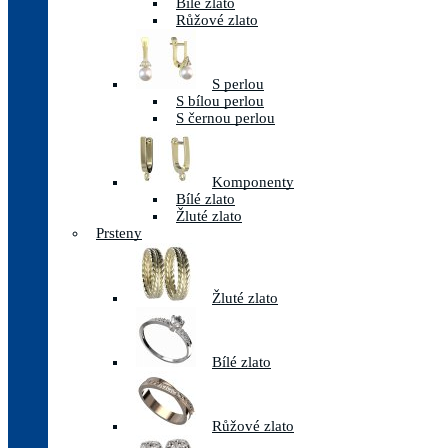
Bílé zlato
Růžové zlato
S perlou
S bílou perlou
S černou perlou
Komponenty
Bílé zlato
Žluté zlato
Prsteny
Žluté zlato
Bílé zlato
Růžové zlato