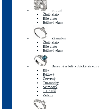
Snubní
Žluté zlato
Bílé zlato
Růžové zlato
Zásnubní
Žluté zlato
Bílé zlato
Růžové zlato
Barevné a bílé kubické zirkony
Bílý
Růžový
Červený
Tm.modrý
Sv.modrý
+ 1 další
Zelený