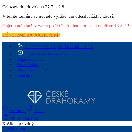
Celozávodní dovolená 27.7. - 2.8.
V tomto termínu se nebude vyrábět ani odesílat žádné zboží.
Objednané zboží z webu po 20.7. budeme odesílat nejdříve 13.8. !!!
DĚKUJEME ZA POCHOPENÍ
+420 725 535 406
(Po - Pá 11:00 - 17:00)
info@ceskedrahokamy.cz
Doprava a platba
Osobní odběr
Naše výroba šperků
Kontakty
Vyhledat
Více
Přejít do košíku
Košík
je prázdný
Otevřít menu