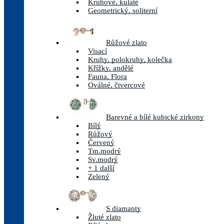
Kruhové, kulaté
Geometrický, soliterní
Růžové zlato
Visací
Kruhy, polokruhy, kolečka
Křížky, andělé
Fauna, Flora
Oválné, čtvercové
Barevné a bílé kubické zirkony
Bílý
Růžový
Červený
Tm.modrý
Sv.modrý
+ 1 další
Zelený
S diamanty
Žluté zlato