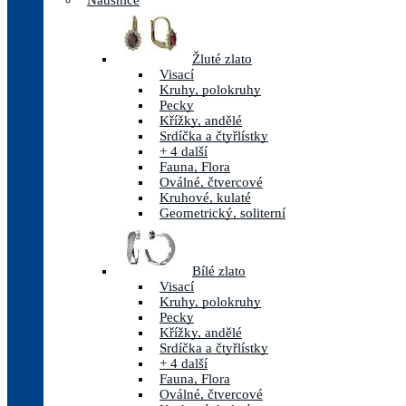
Náušnice
Žluté zlato
Visací
Kruhy, polokruhy
Pecky
Křížky, andělé
Srdíčka a čtyřlístky
+ 4 další
Fauna, Flora
Oválné, čtvercové
Kruhové, kulaté
Geometrický, soliterní
Bílé zlato
Visací
Kruhy, polokruhy
Pecky
Křížky, andělé
Srdíčka a čtyřlístky
+ 4 další
Fauna, Flora
Oválné, čtvercové