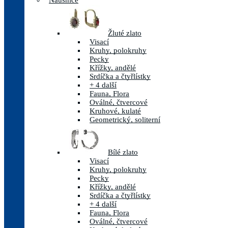
Náušnice
Žluté zlato
Visací
Kruhy, polokruhy
Pecky
Křížky, andělé
Srdíčka a čtyřlístky
+ 4 další
Fauna, Flora
Oválné, čtvercové
Kruhové, kulaté
Geometrický, soliterní
Bílé zlato
Visací
Kruhy, polokruhy
Pecky
Křížky, andělé
Srdíčka a čtyřlístky
+ 4 další
Fauna, Flora
Oválné, čtvercové