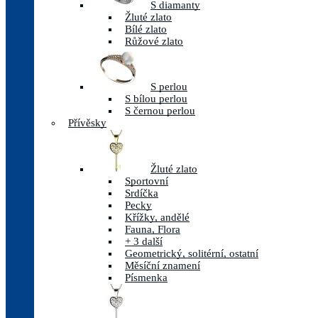
S diamanty
Žluté zlato
Bílé zlato
Růžové zlato
S perlou
S bílou perlou
S černou perlou
Přívěsky
Žluté zlato
Sportovní
Srdíčka
Pecky
Křížky, andělé
Fauna, Flora
+ 3 další
Geometrický, solitérní, ostatní
Měsíční znamení
Písmenka