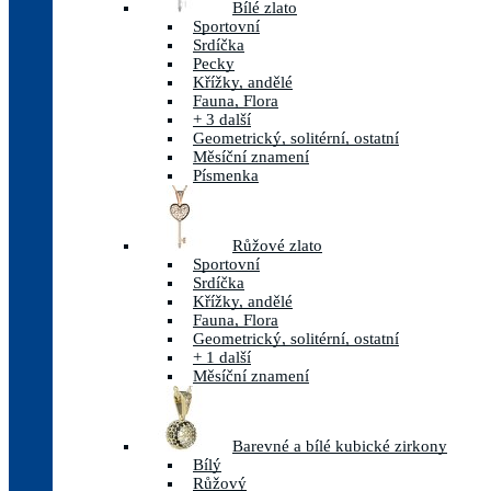
Bílé zlato
Sportovní
Srdíčka
Pecky
Křížky, andělé
Fauna, Flora
+ 3 další
Geometrický, solitérní, ostatní
Měsíční znamení
Písmenka
Růžové zlato
Sportovní
Srdíčka
Křížky, andělé
Fauna, Flora
Geometrický, solitérní, ostatní
+ 1 další
Měsíční znamení
Barevné a bílé kubické zirkony
Bílý
Růžový