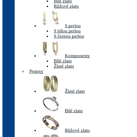
Bílé zlato
Růžové zlato
S perlou
S bílou perlou
S černou perlou
Komponenty
Bílé zlato
Žluté zlato
Prsteny
Žluté zlato
Bílé zlato
Růžové zlato