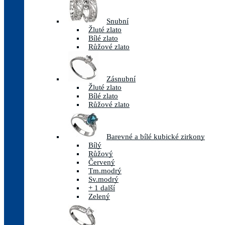
Snubní
Žluté zlato
Bílé zlato
Růžové zlato
Zásnubní
Žluté zlato
Bílé zlato
Růžové zlato
Barevné a bílé kubické zirkony
Bílý
Růžový
Červený
Tm.modrý
Sv.modrý
+ 1 další
Zelený