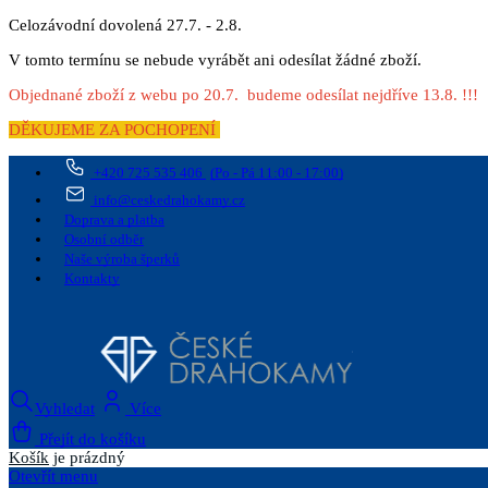
Celozávodní dovolená 27.7. - 2.8.
V tomto termínu se nebude vyrábět ani odesílat žádné zboží.
Objednané zboží z webu po 20.7. budeme odesílat nejdříve 13.8. !!!
DĚKUJEME ZA POCHOPENÍ
+420 725 535 406
(Po - Pá 11:00 - 17:00)
info@ceskedrahokamy.cz
Doprava a platba
Osobní odběr
Naše výroba šperků
Kontakty
Vyhledat
Více
Přejít do košíku
Košík
je prázdný
Otevřít menu