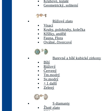
Kruhové, kulaté
Geometrický, soliterní
Růžové zlato
Visací
Kruhy, polokruhy, kolečka
Křížky, andělé
Fauna, Flora
Oválné, čtvercové
Barevné a bílé kubické zirkony
Bílý
Růžový
Červený
Tm.modrý
Sv.modrý
+ 1 další
Zelený
S diamanty
Žluté zlato