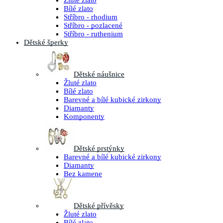
Žluté zlato
Bílé zlato
Stříbro - rhodium
Stříbro - pozlacené
Stříbro - ruthenium
Dětské šperky
Dětské náušnice
Žluté zlato
Bílé zlato
Barevné a bílé kubické zirkony
Diamanty
Komponenty
Dětské prstýnky
Barevné a bílé kubické zirkony
Diamanty
Bez kamene
Dětské přívěsky
Žluté zlato
Bílé zlato