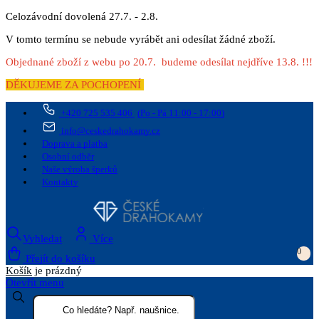
Celozávodní dovolená 27.7. - 2.8.
V tomto termínu se nebude vyrábět ani odesílat žádné zboží.
Objednané zboží z webu po 20.7. budeme odesílat nejdříve 13.8. !!!
DĚKUJEME ZA POCHOPENÍ
+420 725 535 406
(Po - Pá 11:00 - 17:00)
info@ceskedrahokamy.cz
Doprava a platba
Osobní odběr
Naše výroba šperků
Kontakty
Vyhledat
Více
0
Přejít do košíku
Košík
je prázdný
Otevřít menu