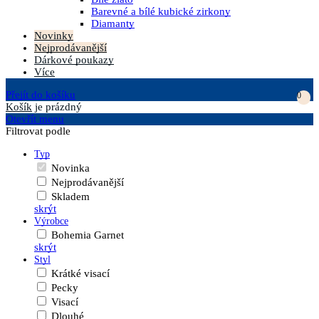
Barevné a bílé kubické zirkony
Diamanty
Novinky
Nejprodávanější
Dárkové poukazy
Více
Přejít do košíku
0
Košík
je prázdný
Otevřít menu
Filtrovat podle
Typ
Novinka
Nejprodávanější
Skladem
skrýt
Výrobce
Bohemia Garnet
skrýt
Styl
Krátké visací
Pecky
Visací
Dlouhé