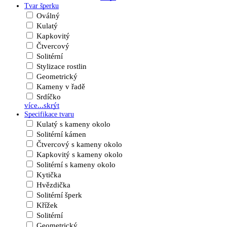
Tvar šperku
Oválný
Kulatý
Kapkovitý
Čtvercový
Solitérní
Stylizace rostlin
Geometrický
Kameny v řadě
Srdíčko
více...
skrýt
Specifikace tvaru
Kulatý s kameny okolo
Solitérní kámen
Čtvercový s kameny okolo
Kapkovitý s kameny okolo
Solitérní s kameny okolo
Kytička
Hvězdička
Solitérní šperk
Křížek
Solitérní
Geometrický