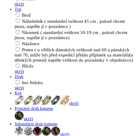
skrýt
Typ
Brož
Náhrdelník ( standardní velikost 45 cm , pokud chcete
jinou, napište jí v poznámce )
Náramek ( standardní velikost 18-19 cm , pokud chcete
jinou, napište jí v poznámce)
Náušnice
Prsten ( u větších dámských velikostí nad 60 a pánských
nad 70, může být před expedicí přidán příplatek za materiál)(u
dětských prstenů napište velikost do poznámky v objednávce)
Přívěs
skrýt
Druh
bez řetízku
skrýt
Kov
skrýt
Primární druh kamene
skrýt
Sekundární druh kamene
skrýt