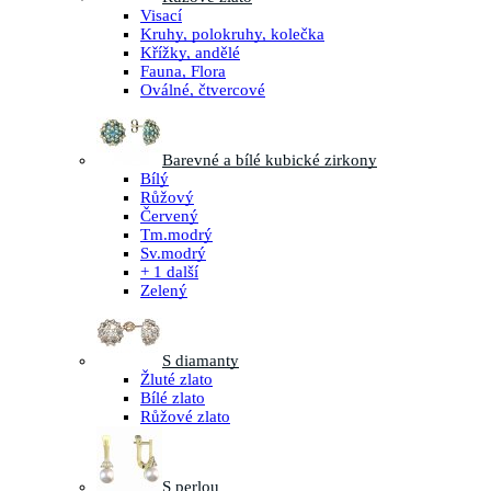
Visací
Kruhy, polokruhy, kolečka
Křížky, andělé
Fauna, Flora
Oválné, čtvercové
Barevné a bílé kubické zirkony
Bílý
Růžový
Červený
Tm.modrý
Sv.modrý
+ 1 další
Zelený
S diamanty
Žluté zlato
Bílé zlato
Růžové zlato
S perlou