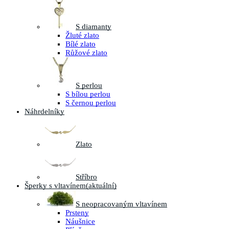
S diamanty
Žluté zlato
Bílé zlato
Růžové zlato
S perlou
S bílou perlou
S černou perlou
Náhrdelníky
Zlato
Stříbro
Šperky s vltavínem
(aktuální)
S neopracovaným vltavínem
Prsteny
Náušnice