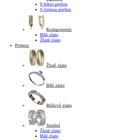
S bílou perlou
S černou perlou
Komponenty
Bílé zlato
Žluté zlato
Prsteny
Žluté zlato
Bílé zlato
Růžové zlato
Snubní
Žluté zlato
Bílé zlato