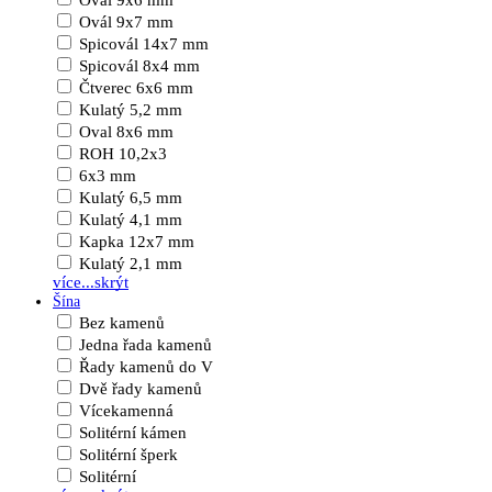
Ovál 9x6 mm
Ovál 9x7 mm
Spicovál 14x7 mm
Spicovál 8x4 mm
Čtverec 6x6 mm
Kulatý 5,2 mm
Oval 8x6 mm
ROH 10,2x3
6x3 mm
Kulatý 6,5 mm
Kulatý 4,1 mm
Kapka 12x7 mm
Kulatý 2,1 mm
více...
skrýt
Šína
Bez kamenů
Jedna řada kamenů
Řady kamenů do V
Dvě řady kamenů
Vícekamenná
Solitérní kámen
Solitérní šperk
Solitérní