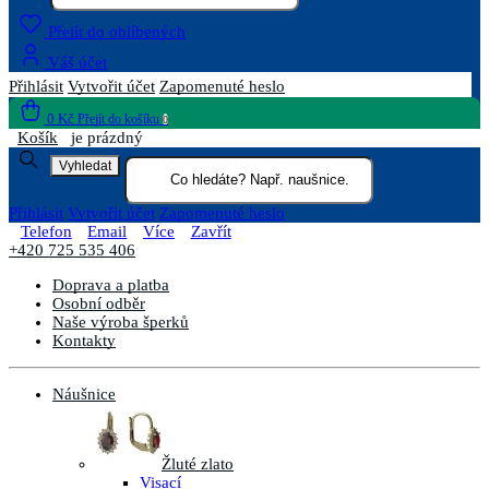
Přejít do oblíbených
Váš účet
Přihlásit
Vytvořit účet
Zapomenuté heslo
0 Kč
Přejít do košíku
0
Košík
je prázdný
Vyhledat
Přihlásit
Vytvořit účet
Zapomenuté heslo
Telefon
Email
Více
Zavřít
+420 725 535 406
Doprava a platba
Osobní odběr
Naše výroba šperků
Kontakty
Náušnice
Žluté zlato
Visací