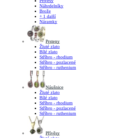
Přívěsy
Náhrdelníky
Brože
+ 1 další
Náramky
Prsteny
Žluté zlato
Bílé zlato
Stříbro - rhodium
Stříbro - pozlacené
Stříbro - ruthenium
Náušnice
Žluté zlato
Bílé zlato
Stříbro - rhodium
Stříbro - pozlacené
Stříbro - ruthenium
Přívěsy