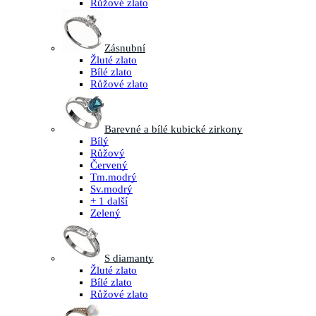
Růžové zlato
Zásnubní
Žluté zlato
Bílé zlato
Růžové zlato
Barevné a bílé kubické zirkony
Bílý
Růžový
Červený
Tm.modrý
Sv.modrý
+ 1 další
Zelený
S diamanty
Žluté zlato
Bílé zlato
Růžové zlato