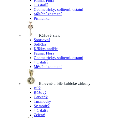
Fauna, Flora
+ 3 další
Geometrický, solitérní, ostatní
Měsíční znamení
Písmenka
Růžové zlato
Sportovní
Srdíčka
Křížky, andělé
Fauna, Flora
Geometrický, solitérní, ostatní
+ 1 další
Měsíční znamení
Barevné a bílé kubické zirkony
Bílý
Růžový
Červený
Tm.modrý
Sv.modrý
+ 1 další
Zelený