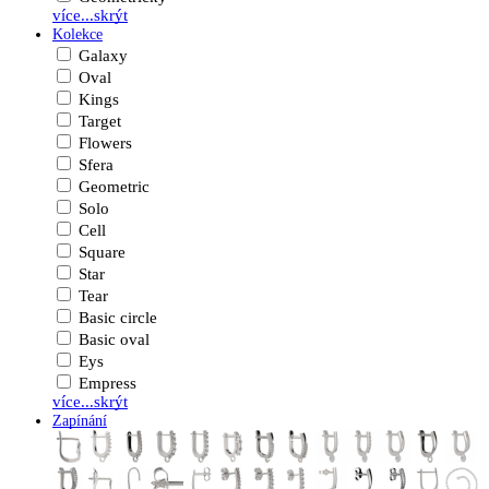
více...
skrýt
Kolekce
Galaxy
Oval
Kings
Target
Flowers
Sfera
Geometric
Solo
Cell
Square
Star
Tear
Basic circle
Basic oval
Eys
Empress
více...
skrýt
Zapínání