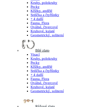
Kruhy, polokruhy
Pecky
Křížky, andělé
Srdíčka a čtyřlístky
+ 4 další
Fauna, Flora
Oválné, čtvercové
Kruhové, kulaté
Geometrický, soliterní
Bílé zlato
Visací
Kruhy, polokruhy
Pecky
Křížky, andělé
Srdíčka a čtyřlístky
+ 4 další
Fauna, Flora
Oválné, čtvercové
Kruhové, kulaté
Geometrický, soliterní
Růžové zlato