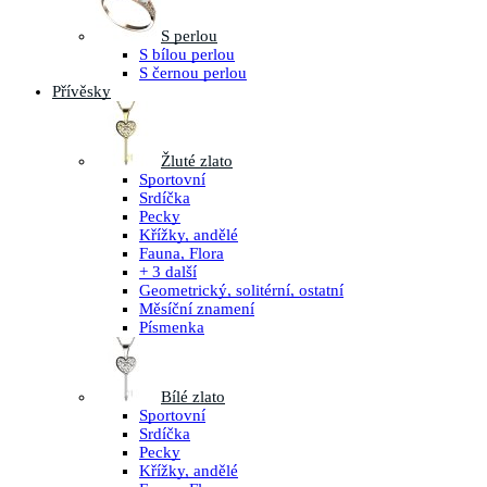
S perlou
S bílou perlou
S černou perlou
Přívěsky
Žluté zlato
Sportovní
Srdíčka
Pecky
Křížky, andělé
Fauna, Flora
+ 3 další
Geometrický, solitérní, ostatní
Měsíční znamení
Písmenka
Bílé zlato
Sportovní
Srdíčka
Pecky
Křížky, andělé