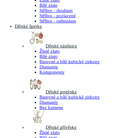
Žluté zlato
Bílé zlato
Stříbro - rhodium
Stříbro - pozlacené
Stříbro - ruthenium
Dětské šperky
Dětské náušnice
Žluté zlato
Bílé zlato
Barevné a bílé kubické zirkony
Diamanty
Komponenty
Dětské prstýnky
Barevné a bílé kubické zirkony
Diamanty
Bez kamene
Dětské přívěsky
Žluté zlato
Bílé zlato