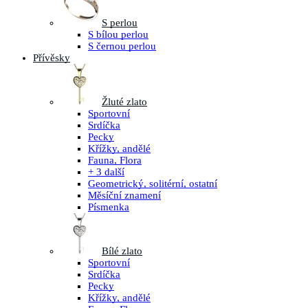
S perlou
S bílou perlou
S černou perlou
Přívěsky
Žluté zlato
Sportovní
Srdíčka
Pecky
Křížky, andělé
Fauna, Flora
+ 3 další
Geometrický, solitérní, ostatní
Měsíční znamení
Písmenka
Bílé zlato
Sportovní
Srdíčka
Pecky
Křížky, andělé