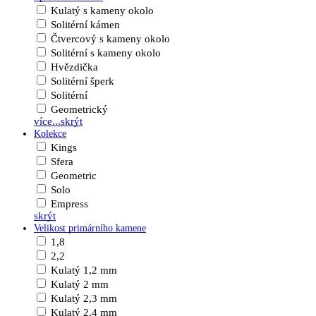
Kulatý s kameny okolo
Solitérní kámen
Čtvercový s kameny okolo
Solitérní s kameny okolo
Hvězdička
Solitérní šperk
Solitérní
Geometrický
více...
skrýt
Kolekce
Kings
Sfera
Geometric
Solo
Empress
skrýt
Velikost primárního kamene
1,8
2,2
Kulatý 1,2 mm
Kulatý 2 mm
Kulatý 2,3 mm
Kulatý 2,4 mm