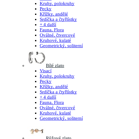
Kruhy, polokruhy
Pecky
Křížky, andělé
Srdíčka a čtyřlístky
+ 4 další
Fauna, Flora
Oválné, čtvercové
Kruhové, kulaté
Geometrický, soliterní
Bílé zlato
Visací
Kruhy, polokruhy
Pecky
Křížky, andělé
Srdíčka a čtyřlístky
+ 4 další
Fauna, Flora
Oválné, čtvercové
Kruhové, kulaté
Geometrický, soliterní
Růžové zlato