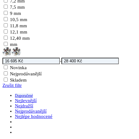
7,2 mm
7,5 mm
9 mm
10,5 mm
11,8 mm
12,1 mm
12,40 mm
mm
-
Novinka
Nejprodávanější
Skladem
Zrušit filtr
Doporučené
Nejlevnější
Nejdražší
Nejprodávanější
Nejlépe hodnocené