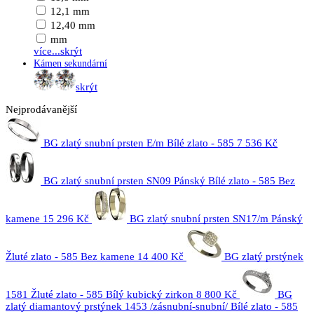
12,1 mm
12,40 mm
mm
více...
skrýt
Kámen sekundární
skrýt
Nejprodávanější
BG zlatý snubní prsten E/m Bílé zlato - 585
7 536 Kč
BG zlatý snubní prsten SN09 Pánský Bílé zlato - 585 Bez
kamene
15 296 Kč
BG zlatý snubní prsten SN17/m Pánský
Žluté zlato - 585 Bez kamene
14 400 Kč
BG zlatý prstýnek
1581 Žluté zlato - 585 Bílý kubický zirkon
8 800 Kč
BG
zlatý diamantový prstýnek 1453 /zásnubní-snubní/ Bílé zlato - 585