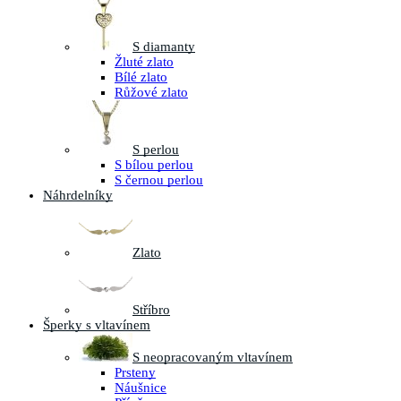
S diamanty
Žluté zlato
Bílé zlato
Růžové zlato
S perlou
S bílou perlou
S černou perlou
Náhrdelníky
Zlato
Stříbro
Šperky s vltavínem
S neopracovaným vltavínem
Prsteny
Náušnice