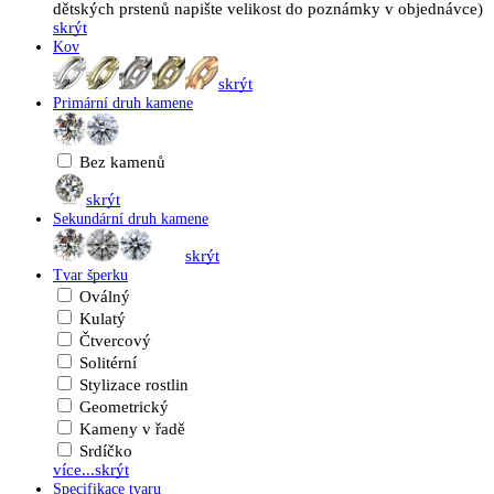
dětských prstenů napište velikost do poznámky v objednávce)
skrýt
Kov
skrýt
Primární druh kamene
Bez kamenů
skrýt
Sekundární druh kamene
skrýt
Tvar šperku
Oválný
Kulatý
Čtvercový
Solitérní
Stylizace rostlin
Geometrický
Kameny v řadě
Srdíčko
více...
skrýt
Specifikace tvaru