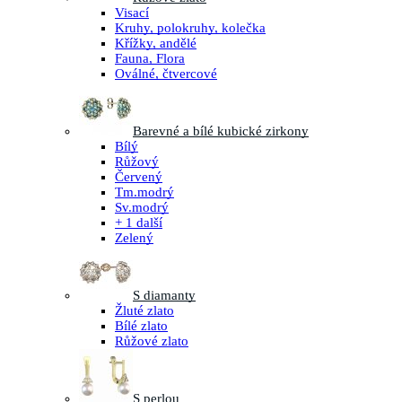
Visací
Kruhy, polokruhy, kolečka
Křížky, andělé
Fauna, Flora
Oválné, čtvercové
Barevné a bílé kubické zirkony
Bílý
Růžový
Červený
Tm.modrý
Sv.modrý
+ 1 další
Zelený
S diamanty
Žluté zlato
Bílé zlato
Růžové zlato
S perlou