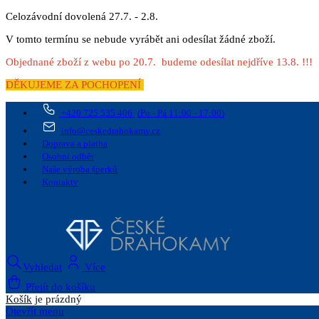
Celozávodní dovolená 27.7. - 2.8.
V tomto termínu se nebude vyrábět ani odesílat žádné zboží.
Objednané zboží z webu po 20.7. budeme odesílat nejdříve 13.8. !!!
DĚKUJEME ZA POCHOPENÍ
+420 725 535 406
(Po - Pá 11:00 - 17:00)
info@ceskedrahokamy.cz
Doprava a platba
Osobní odběr
Naše výroba šperků
Kontakty
Vyhledat
Více
Přejít do košíku
Košík
je prázdný
Otevřít menu