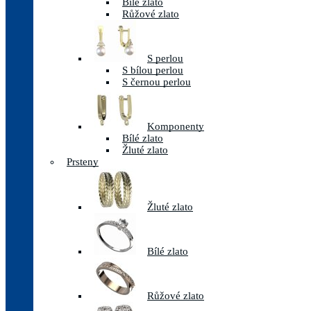
Bílé zlato
Růžové zlato
S perlou
S bílou perlou
S černou perlou
Komponenty
Bílé zlato
Žluté zlato
Prsteny
Žluté zlato
Bílé zlato
Růžové zlato