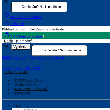
Přejít do oblíbených
Váš účet
Přihlásit
Vytvořit účet
Zapomenuté heslo
Přejít do košíku
0 Kč
0
Košík
je prázdný
Vyhledat
Přihlásit
Vytvořit účet
Zapomenuté heslo
Telefon
Email
Více
Zavřít
+420 725 535 406
DOPRAVA A PLATBA
OSOBNÍ ODBĚR
NAŠE VÝROBA ŠPERKŮ
KONTAKTY
VÍCE