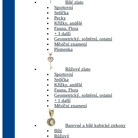
Bílé zlato
Sportovní
Srdíčka
Pecky
Křížky, andělé
Fauna, Flora
+ 3 další
Geometrický, solitérní, ostatní
Měsíční znamení
Písmenka
Růžové zlato
Sportovní
Srdíčka
Křížky, andělé
Fauna, Flora
Geometrický, solitérní, ostatní
+ 1 další
Měsíční znamení
Barevné a bílé kubické zirkony
Bílý
Růžový