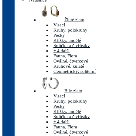
Náušnice
Žluté zlato
Visací
Kruhy, polokruhy
Pecky
Křížky, andělé
Srdíčka a čtyřlístky
+ 4 další
Fauna, Flora
Oválné, čtvercové
Kruhové, kulaté
Geometrický, soliterní
Bílé zlato
Visací
Kruhy, polokruhy
Pecky
Křížky, andělé
Srdíčka a čtyřlístky
+ 4 další
Fauna, Flora
Oválné, čtvercové