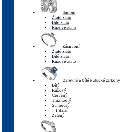
Snubní
Žluté zlato
Bílé zlato
Růžové zlato
Zásnubní
Žluté zlato
Bílé zlato
Růžové zlato
Barevné a bílé kubické zirkony
Bílý
Růžový
Červený
Tm.modrý
Sv.modrý
+ 1 další
Zelený