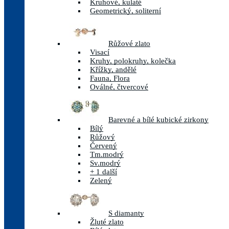
Kruhové, kulaté
Geometrický, soliterní
Růžové zlato
Visací
Kruhy, polokruhy, kolečka
Křížky, andělé
Fauna, Flora
Oválné, čtvercové
Barevné a bílé kubické zirkony
Bílý
Růžový
Červený
Tm.modrý
Sv.modrý
+ 1 další
Zelený
S diamanty
Žluté zlato