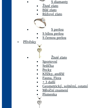
S diamanty
Žluté zlato
Bílé zlato
Růžové zlato
S perlou
S bílou perlou
S černou perlou
Přívěsky
Žluté zlato
Sportovní
Srdíčka
Pecky
Křížky, andělé
Fauna, Flora
+ 3 další
Geometrický, solitérní, ostatní
Měsíční znamení
Písmenka