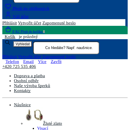
Přejít do oblíbených
Váš účet
Přihlásit
Vytvořit účet
Zapomenuté heslo
0 Kč
Přejít do košíku
0
Košík
je prázdný
Vyhledat
Přihlásit
Vytvořit účet
Zapomenuté heslo
Telefon
Email
Více
Zavřít
+420 725 535 406
Doprava a platba
Osobní odběr
Naše výroba šperků
Kontakty
Náušnice
Žluté zlato
Visací