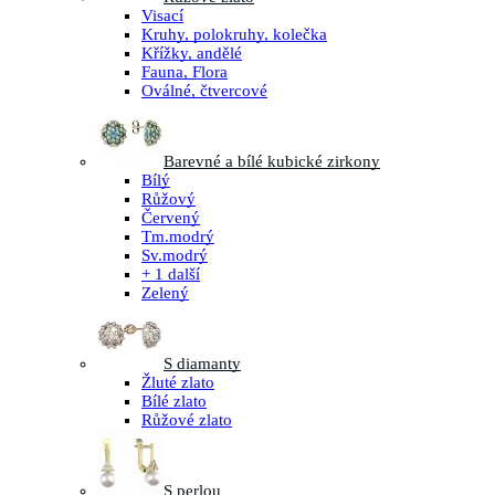
Visací
Kruhy, polokruhy, kolečka
Křížky, andělé
Fauna, Flora
Oválné, čtvercové
Barevné a bílé kubické zirkony
Bílý
Růžový
Červený
Tm.modrý
Sv.modrý
+ 1 další
Zelený
S diamanty
Žluté zlato
Bílé zlato
Růžové zlato
S perlou