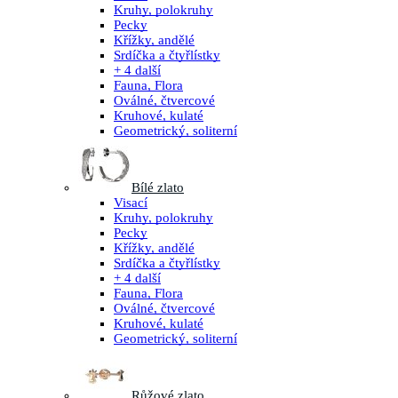
Kruhy, polokruhy
Pecky
Křížky, andělé
Srdíčka a čtyřlístky
+ 4 další
Fauna, Flora
Oválné, čtvercové
Kruhové, kulaté
Geometrický, soliterní
Bílé zlato
Visací
Kruhy, polokruhy
Pecky
Křížky, andělé
Srdíčka a čtyřlístky
+ 4 další
Fauna, Flora
Oválné, čtvercové
Kruhové, kulaté
Geometrický, soliterní
Růžové zlato