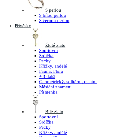
S perlou
S bílou perlou
S černou perlou
Přívěsky
Žluté zlato
Sportovní
Srdíčka
Pecky
Křížky, andělé
Fauna, Flora
+ 3 další
Geometrický, solitérní, ostatní
Měsíční znamení
Písmenka
Bílé zlato
Sportovní
Srdíčka
Pecky
Křížky, andělé