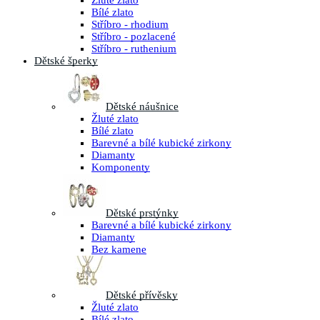
Žluté zlato
Bílé zlato
Stříbro - rhodium
Stříbro - pozlacené
Stříbro - ruthenium
Dětské šperky
Dětské náušnice
Žluté zlato
Bílé zlato
Barevné a bílé kubické zirkony
Diamanty
Komponenty
Dětské prstýnky
Barevné a bílé kubické zirkony
Diamanty
Bez kamene
Dětské přívěsky
Žluté zlato
Bílé zlato