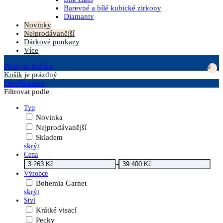
Barevné a bílé kubické zirkony
Diamanty
Novinky
Nejprodávanější
Dárkové poukazy
Více
Přejít do košíku
0
Košík
je prázdný
Otevřít menu
Filtrovat podle
Typ
Novinka
Nejprodávanější
Skladem
skrýt
Cena
-
Výrobce
Bohemia Garnet
skrýt
Styl
Krátké visací
Pecky