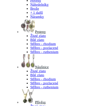
Přívěsy
Náhrdelníky
Brože
+ 1 další
Náramky
Prsteny
Žluté zlato
Bílé zlato
Stříbro - rhodium
Stříbro - pozlacené
Stříbro - ruthenium
Náušnice
Žluté zlato
Bílé zlato
Stříbro - rhodium
Stříbro - pozlacené
Stříbro - ruthenium
Přívěsy