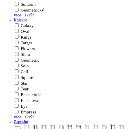
Solitérní
Geometrický
více...
skrýt
Kolekce
Galaxy
Oval
Kings
Target
Flowers
Sfera
Geometric
Solo
Cell
Square
Star
Tear
Basic circle
Basic oval
Eys
Empress
více...
skrýt
Zapínání