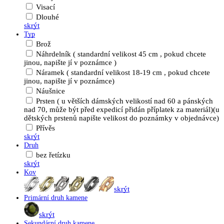
Visací
Dlouhé
skrýt
Typ
Brož
Náhrdelník ( standardní velikost 45 cm , pokud chcete
jinou, napište jí v poznámce )
Náramek ( standardní velikost 18-19 cm , pokud chcete
jinou, napište jí v poznámce)
Náušnice
Prsten ( u větších dámských velikostí nad 60 a pánských
nad 70, může být před expedicí přidán příplatek za materiál)(u
dětských prstenů napište velikost do poznámky v objednávce)
Přívěs
skrýt
Druh
bez řetízku
skrýt
Kov
skrýt
Primární druh kamene
skrýt
Sekundární druh kamene