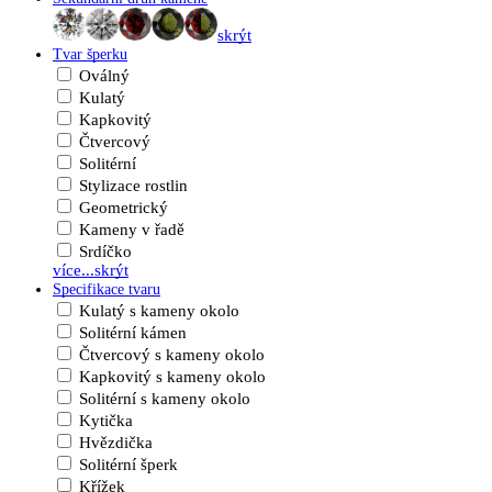
skrýt
Tvar šperku
Oválný
Kulatý
Kapkovitý
Čtvercový
Solitérní
Stylizace rostlin
Geometrický
Kameny v řadě
Srdíčko
více...
skrýt
Specifikace tvaru
Kulatý s kameny okolo
Solitérní kámen
Čtvercový s kameny okolo
Kapkovitý s kameny okolo
Solitérní s kameny okolo
Kytička
Hvězdička
Solitérní šperk
Křížek