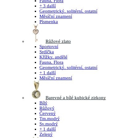
Fauna, Flora
+ 3 další
Geometrický, solitérní, ostatní
Měsíční znamení
Písmenka
Růžové zlato
Sportovní
Srdíčka
Křížky, andělé
Fauna, Flora
Geometrický, solitérní, ostatní
+ 1 další
Měsíční znamení
Barevné a bílé kubické zirkony
Bílý
Růžový
Červený
Tm.modrý
Sv.modrý
+ 1 další
Zelený