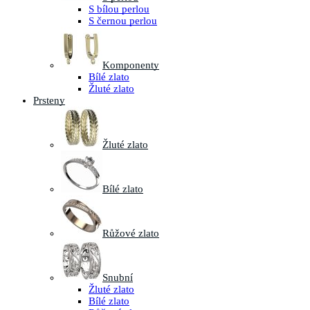
S bílou perlou
S černou perlou
Komponenty
Bílé zlato
Žluté zlato
Prsteny
Žluté zlato
Bílé zlato
Růžové zlato
Snubní
Žluté zlato
Bílé zlato