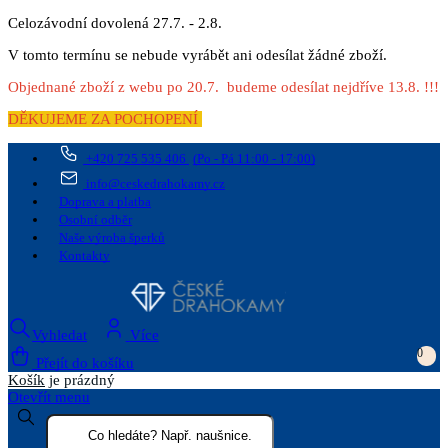
Celozávodní dovolená 27.7. - 2.8.
V tomto termínu se nebude vyrábět ani odesílat žádné zboží.
Objednané zboží z webu po 20.7. budeme odesílat nejdříve 13.8. !!!
DĚKUJEME ZA POCHOPENÍ
+420 725 535 406
(Po - Pá 11:00 - 17:00)
info@ceskedrahokamy.cz
Doprava a platba
Osobní odběr
Naše výroba šperků
Kontakty
Vyhledat
Více
0
Přejít do košíku
Košík
je prázdný
Otevřít menu