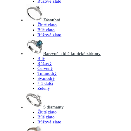
Růžové zlato
Zásnubní
Žluté zlato
Bílé zlato
Růžové zlato
Barevné a bílé kubické zirkony
Bílý
Růžový
Červený
Tm.modrý
Sv.modrý
+ 1 další
Zelený
S diamanty
Žluté zlato
Bílé zlato
Růžové zlato