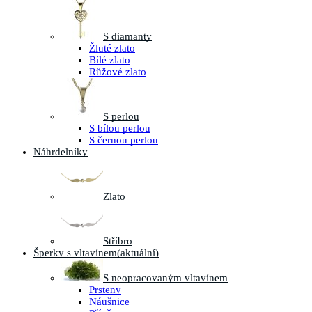
S diamanty
Žluté zlato
Bílé zlato
Růžové zlato
S perlou
S bílou perlou
S černou perlou
Náhrdelníky
Zlato
Stříbro
Šperky s vltavínem
(aktuální)
S neopracovaným vltavínem
Prsteny
Náušnice