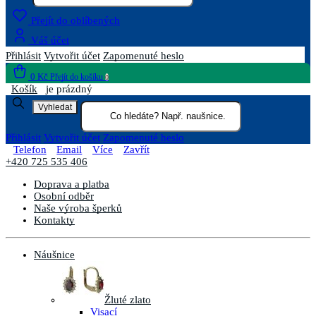
Přejít do oblíbených
Váš účet
Přihlásit
Vytvořit účet
Zapomenuté heslo
0 Kč
Přejít do košíku
0
Košík
je prázdný
Vyhledat
Přihlásit
Vytvořit účet
Zapomenuté heslo
Telefon
Email
Více
Zavřít
+420 725 535 406
Doprava a platba
Osobní odběr
Naše výroba šperků
Kontakty
Náušnice
Žluté zlato
Visací