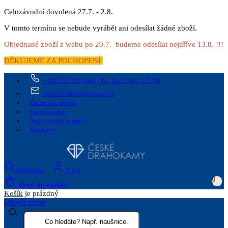
Celozávodní dovolená 27.7. - 2.8.
V tomto termínu se nebude vyrábět ani odesílat žádné zboží.
Objednané zboží z webu po 20.7. budeme odesílat nejdříve 13.8. !!!
DĚKUJEME ZA POCHOPENÍ
+420 725 535 406
(Po - Pá 11:00 - 17:00)
info@ceskedrahokamy.cz
Doprava a platba
Osobní odběr
Naše výroba šperků
Kontakty
Vyhledat
Více
0
Přejít do košíku
Košík
je prázdný
Otevřít menu