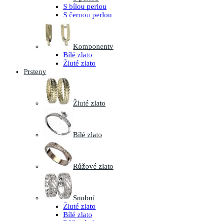
S bílou perlou
S černou perlou
Komponenty
Bílé zlato
Žluté zlato
Prsteny
Žluté zlato
Bílé zlato
Růžové zlato
Snubní
Žluté zlato
Bílé zlato