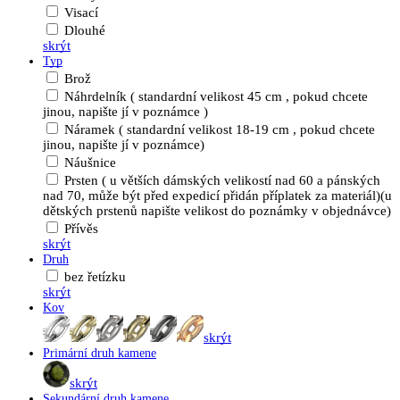
Visací
Dlouhé
skrýt
Typ
Brož
Náhrdelník ( standardní velikost 45 cm , pokud chcete
jinou, napište jí v poznámce )
Náramek ( standardní velikost 18-19 cm , pokud chcete
jinou, napište jí v poznámce)
Náušnice
Prsten ( u větších dámských velikostí nad 60 a pánských
nad 70, může být před expedicí přidán příplatek za materiál)(u
dětských prstenů napište velikost do poznámky v objednávce)
Přívěs
skrýt
Druh
bez řetízku
skrýt
Kov
skrýt
Primární druh kamene
skrýt
Sekundární druh kamene