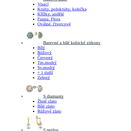
Visací
Kruhy, polokruhy, kolečka
Křížky, andělé
Fauna, Flora
Oválné, čtvercové
Barevné a bílé kubické zirkony
Bílý
Růžový
Červený
Tm.modrý
Sv.modrý
+ 1 další
Zelený
S diamanty
Žluté zlato
Bílé zlato
Růžové zlato
S perlou