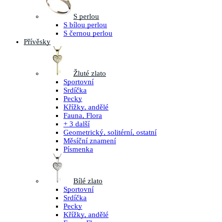
S perlou
S bílou perlou
S černou perlou
Přívěsky
Žluté zlato
Sportovní
Srdíčka
Pecky
Křížky, andělé
Fauna, Flora
+ 3 další
Geometrický, solitérní, ostatní
Měsíční znamení
Písmenka
Bílé zlato
Sportovní
Srdíčka
Pecky
Křížky, andělé