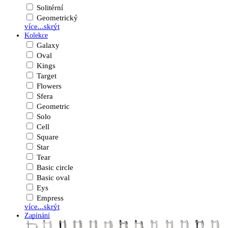
Solitérní
Geometrický
více...
skrýt
Kolekce
Galaxy
Oval
Kings
Target
Flowers
Sfera
Geometric
Solo
Cell
Square
Star
Tear
Basic circle
Basic oval
Eys
Empress
více...
skrýt
Zapínání