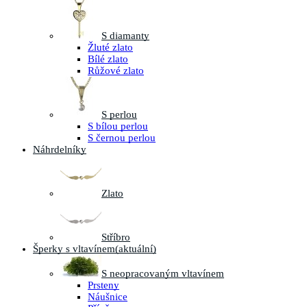
S diamanty
Žluté zlato
Bílé zlato
Růžové zlato
S perlou
S bílou perlou
S černou perlou
Náhrdelníky
Zlato
Stříbro
Šperky s vltavínem
(aktuální)
S neopracovaným vltavínem
Prsteny
Náušnice