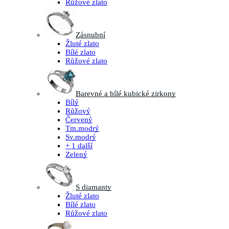
Růžové zlato
Zásnubní
Žluté zlato
Bílé zlato
Růžové zlato
Barevné a bílé kubické zirkony
Bílý
Růžový
Červený
Tm.modrý
Sv.modrý
+ 1 další
Zelený
S diamanty
Žluté zlato
Bílé zlato
Růžové zlato