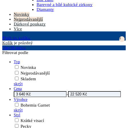
Barevné a bílé kubické zirkony
Diamanty
Novinky
Nejprodávanější
Dárkové poukazy
Více
Přejít do košíku
0
Košík
je prázdný
Otevřít menu
Filtrovat podle
Typ
Novinka
Nejprodávanější
Skladem
skrýt
Cena
-
Výrobce
Bohemia Garnet
skrýt
Styl
Krátké visací
Pecky