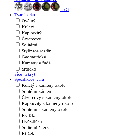
skrýt
Tvar šperku
Oválný
Kulatý
Kapkovitý
Čtvercový
Solitérní
Stylizace rostlin
Geometrický
Kameny v řadě
Srdíčko
více...
skrýt
Specifikace tvaru
Kulatý s kameny okolo
Solitérní kámen
Čtvercový s kameny okolo
Kapkovitý s kameny okolo
Solitérní s kameny okolo
Kytička
Hvězdička
Solitérní šperk
Křížek