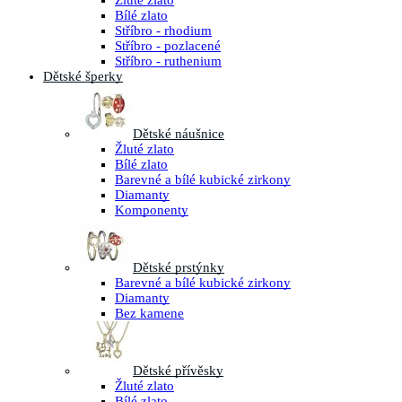
Žluté zlato
Bílé zlato
Stříbro - rhodium
Stříbro - pozlacené
Stříbro - ruthenium
Dětské šperky
Dětské náušnice
Žluté zlato
Bílé zlato
Barevné a bílé kubické zirkony
Diamanty
Komponenty
Dětské prstýnky
Barevné a bílé kubické zirkony
Diamanty
Bez kamene
Dětské přívěsky
Žluté zlato
Bílé zlato