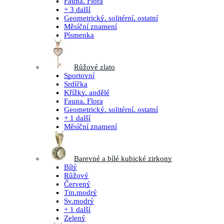
Fauna, Flora
+ 3 další
Geometrický, solitérní, ostatní
Měsíční znamení
Písmenka
Růžové zlato
Sportovní
Srdíčka
Křížky, andělé
Fauna, Flora
Geometrický, solitérní, ostatní
+ 1 další
Měsíční znamení
Barevné a bílé kubické zirkony
Bílý
Růžový
Červený
Tm.modrý
Sv.modrý
+ 1 další
Zelený