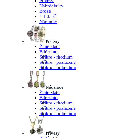
Přívěsy
Náhrdelníky
Brože
+ 1 další
Náramky
Prsteny
Žluté zlato
Bílé zlato
Stříbro - rhodium
Stříbro - pozlacené
Stříbro - ruthenium
Náušnice
Žluté zlato
Bílé zlato
Stříbro - rhodium
Stříbro - pozlacené
Stříbro - ruthenium
Přívěsy