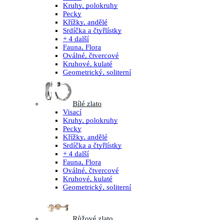
Kruhy, polokruhy
Pecky
Křížky, andělé
Srdíčka a čtyřlístky
+ 4 další
Fauna, Flora
Oválné, čtvercové
Kruhové, kulaté
Geometrický, soliterní
Bílé zlato
Visací
Kruhy, polokruhy
Pecky
Křížky, andělé
Srdíčka a čtyřlístky
+ 4 další
Fauna, Flora
Oválné, čtvercové
Kruhové, kulaté
Geometrický, soliterní
Růžové zlato