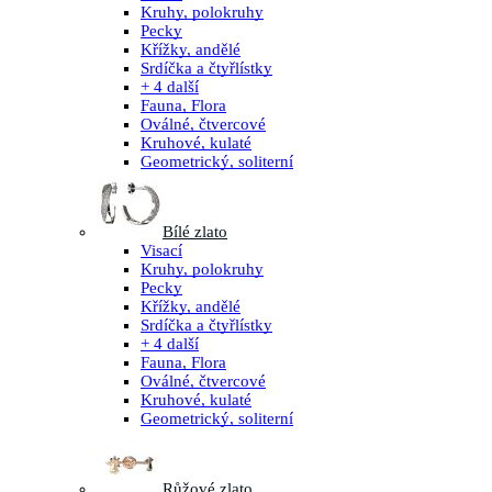
Kruhy, polokruhy
Pecky
Křížky, andělé
Srdíčka a čtyřlístky
+ 4 další
Fauna, Flora
Oválné, čtvercové
Kruhové, kulaté
Geometrický, soliterní
Bílé zlato
Visací
Kruhy, polokruhy
Pecky
Křížky, andělé
Srdíčka a čtyřlístky
+ 4 další
Fauna, Flora
Oválné, čtvercové
Kruhové, kulaté
Geometrický, soliterní
Růžové zlato