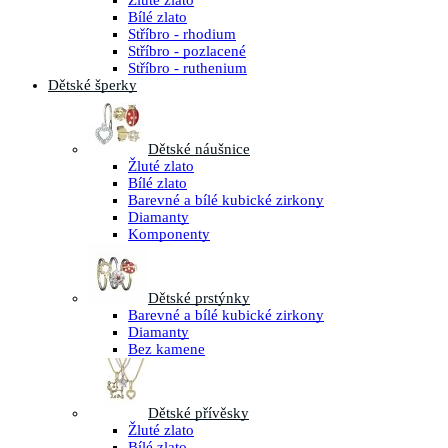
Žluté zlato
Bílé zlato
Stříbro - rhodium
Stříbro - pozlacené
Stříbro - ruthenium
Dětské šperky
Dětské náušnice
Žluté zlato
Bílé zlato
Barevné a bílé kubické zirkony
Diamanty
Komponenty
Dětské prstýnky
Barevné a bílé kubické zirkony
Diamanty
Bez kamene
Dětské přívěsky
Žluté zlato
Bílé zlato