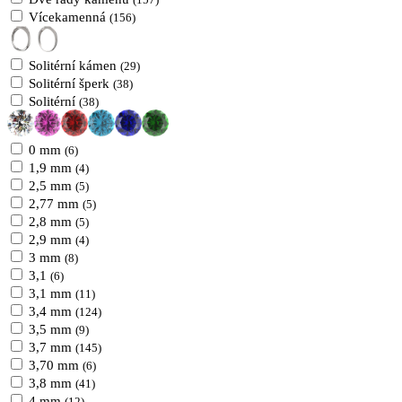
(157)
Vícekamenná
(156)
Solitérní kámen
(29)
Solitérní šperk
(38)
Solitérní
(38)
0 mm
(6)
1,9 mm
(4)
2,5 mm
(5)
2,77 mm
(5)
2,8 mm
(5)
2,9 mm
(4)
3 mm
(8)
3,1
(6)
3,1 mm
(11)
3,4 mm
(124)
3,5 mm
(9)
3,7 mm
(145)
3,70 mm
(6)
3,8 mm
(41)
4 mm