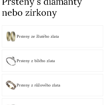
Prsteny s diamanty
nebo zirkony
Prsteny ze žlutého zlata
Prsteny z bílého zlata
Prsteny z růžového zlata