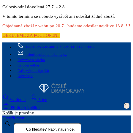
Celozávodní dovolená 27.7. - 2.8.
V tomto termínu se nebude vyrábět ani odesílat žádné zboží.
Objednané zboží z webu po 20.7. budeme odesílat nejdříve 13.8. !!!
DĚKUJEME ZA POCHOPENÍ
+420 725 535 406
(Po - Pá 11:00 - 17:00)
info@ceskedrahokamy.cz
Doprava a platba
Osobní odběr
Naše výroba šperků
Kontakty
Vyhledat
Více
0
Přejít do košíku
Košík
je prázdný
Otevřít menu