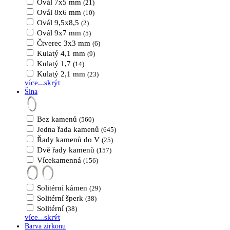
Ovál 7x5 mm
(21)
Ovál 8x6 mm
(10)
Ovál 9,5x8,5
(2)
Ovál 9x7 mm
(5)
Čtverec 3x3 mm
(6)
Kulatý 4,1 mm
(9)
Kulatý 1,7
(14)
Kulatý 2,1 mm
(23)
více...
skrýt
Šína
Bez kamenů
(560)
Jedna řada kamenů
(645)
Řady kamenů do V
(25)
Dvě řady kamenů
(157)
Vícekamenná
(156)
Solitérní kámen
(29)
Solitérní šperk
(38)
Solitérní
(38)
více...
skrýt
Barva zirkonu