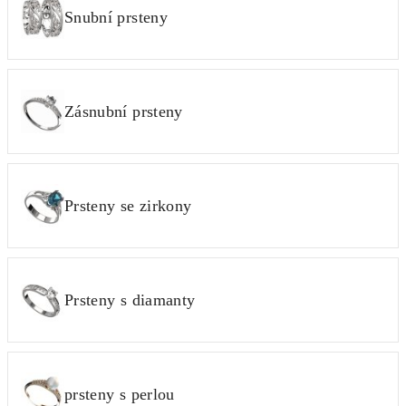
Snubní prsteny
Zásnubní prsteny
Prsteny se zirkony
Prsteny s diamanty
prsteny s perlou