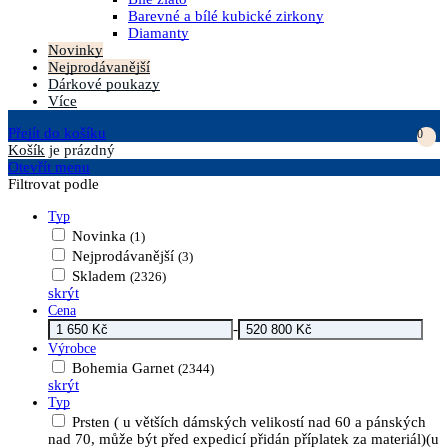
Barevné a bílé kubické zirkony
Diamanty
Novinky
Nejprodávanější
Dárkové poukazy
Více
Přejít do košíku
0
Košík
je prázdný
Otevřít menu
Filtrovat podle
Typ
Novinka
(1)
Nejprodávanější
(3)
Skladem
(2326)
skrýt
Cena
-
Výrobce
Bohemia Garnet
(2344)
skrýt
Typ
Prsten ( u větších dámských velikostí nad 60 a pánských
nad 70, může být před expedicí přidán příplatek za materiál)(u