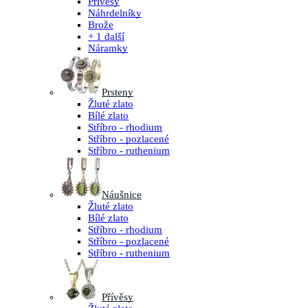
Přívěsy
Náhrdelníky
Brože
+ 1 další
Náramky
Prsteny
Žluté zlato
Bílé zlato
Stříbro - rhodium
Stříbro - pozlacené
Stříbro - ruthenium
Náušnice
Žluté zlato
Bílé zlato
Stříbro - rhodium
Stříbro - pozlacené
Stříbro - ruthenium
Přívěsy