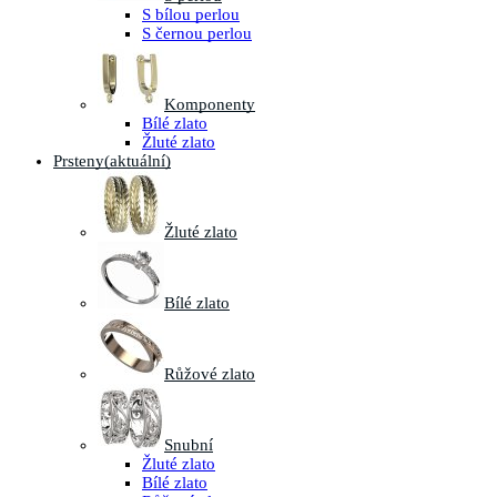
S bílou perlou
S černou perlou
Komponenty
Bílé zlato
Žluté zlato
Prsteny
(aktuální)
Žluté zlato
Bílé zlato
Růžové zlato
Snubní
Žluté zlato
Bílé zlato