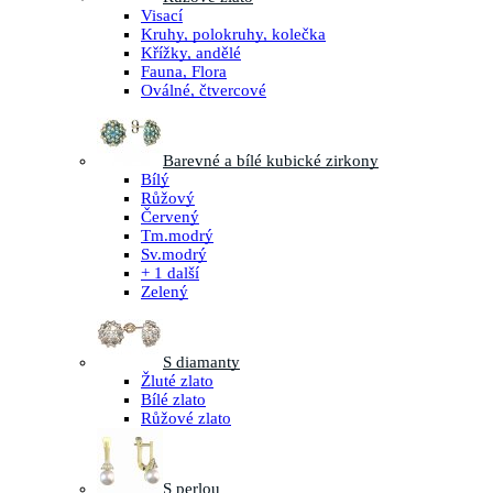
Visací
Kruhy, polokruhy, kolečka
Křížky, andělé
Fauna, Flora
Oválné, čtvercové
Barevné a bílé kubické zirkony
Bílý
Růžový
Červený
Tm.modrý
Sv.modrý
+ 1 další
Zelený
S diamanty
Žluté zlato
Bílé zlato
Růžové zlato
S perlou