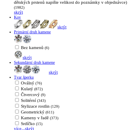
dětských prstenů napište velikost do poznámky v objednávce)
(1982)
skrýt
Kov
skrýt
Primární druh kamene
Bez kamenů
(6)
skrýt
Sekundární druh kamene
skrýt
Tvar šperku
Oválný
(76)
Kulatý
(872)
Čtvercový
(9)
Solitérní
(343)
Stylizace rostlin
(129)
Geometrický
(611)
Kameny v řadě
(373)
Srdíčko
(15)
více...
skrýt