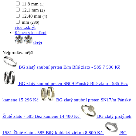
11,8 mm
(1)
12,1 mm
(2)
12,40 mm
(4)
mm
(286)
více...
skrýt
Kámen sekundární
skrýt
Nejprodávanější
BG zlatý snubní prsten E/m Bílé zlato - 585
7 536 Kč
BG zlatý snubní prsten SN09 Pánský Bílé zlato - 585 Bez
kamene
15 296 Kč
BG zlatý snubní prsten SN17/m Pánský
Žluté zlato - 585 Bez kamene
14 400 Kč
BG zlatý prstýnek
1581 Žluté zlato - 585 Bílý kubický zirkon
8 800 Kč
BG