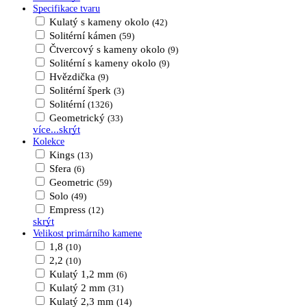
Specifikace tvaru
Kulatý s kameny okolo
(42)
Solitérní kámen
(59)
Čtvercový s kameny okolo
(9)
Solitérní s kameny okolo
(9)
Hvězdička
(9)
Solitérní šperk
(3)
Solitérní
(1326)
Geometrický
(33)
více...
skrýt
Kolekce
Kings
(13)
Sfera
(6)
Geometric
(59)
Solo
(49)
Empress
(12)
skrýt
Velikost primárního kamene
1,8
(10)
2,2
(10)
Kulatý 1,2 mm
(6)
Kulatý 2 mm
(31)
Kulatý 2,3 mm
(14)