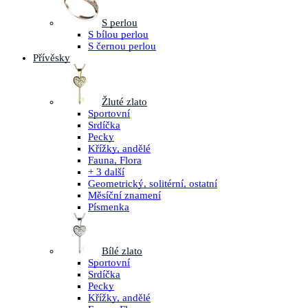
S perlou
S bílou perlou
S černou perlou
Přívěsky
Žluté zlato
Sportovní
Srdíčka
Pecky
Křížky, andělé
Fauna, Flora
+ 3 další
Geometrický, solitérní, ostatní
Měsíční znamení
Písmenka
Bílé zlato
Sportovní
Srdíčka
Pecky
Křížky, andělé