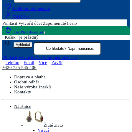
Přejít do oblíbených
Váš účet
Přihlásit
Vytvořit účet
Zapomenuté heslo
0 Kč
Přejít do košíku
0
Košík
je prázdný
Vyhledat
Přihlásit
Vytvořit účet
Zapomenuté heslo
Telefon
Email
Více
Zavřít
+420 725 535 406
Doprava a platba
Osobní odběr
Naše výroba šperků
Kontakty
Náušnice
Žluté zlato
Visací