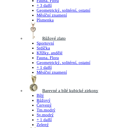
Fauna, Flora
+ 3 další
Geometrický, solitérní, ostatní
Měsíční znamení
Písmenka
Růžové zlato
Sportovní
Srdíčka
Křížky, andělé
Fauna, Flora
Geometrický, solitérní, ostatní
+ 1 další
Měsíční znamení
Barevné a bílé kubické zirkony
Bílý
Růžový
Červený
Tm.modrý
Sv.modrý
+ 1 další
Zelený