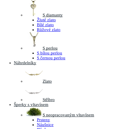
S diamanty
Žluté zlato
Bílé zlato
Růžové zlato
S perlou
S bílou perlou
S černou perlou
Náhrdelníky
Zlato
Stříbro
Šperky s vltavínem
S neopracovaným vltavínem
Prsteny
Náušnice