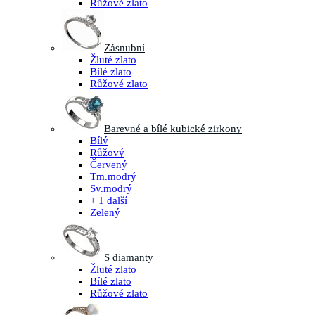
Růžové zlato
Zásnubní
Žluté zlato
Bílé zlato
Růžové zlato
Barevné a bílé kubické zirkony
Bílý
Růžový
Červený
Tm.modrý
Sv.modrý
+ 1 další
Zelený
S diamanty
Žluté zlato
Bílé zlato
Růžové zlato