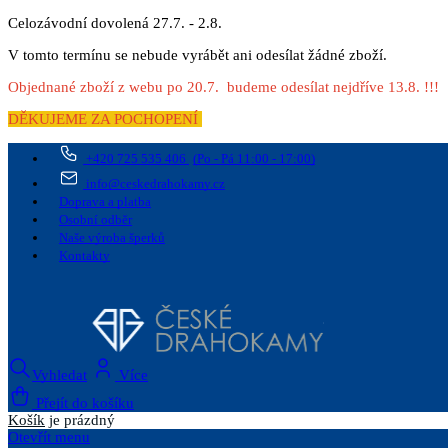
Celozávodní dovolená 27.7. - 2.8.
V tomto termínu se nebude vyrábět ani odesílat žádné zboží.
Objednané zboží z webu po 20.7. budeme odesílat nejdříve 13.8. !!!
DĚKUJEME ZA POCHOPENÍ
+420 725 535 406
(Po - Pá 11:00 - 17:00)
info@ceskedrahokamy.cz
Doprava a platba
Osobní odběr
Naše výroba šperků
Kontakty
Vyhledat
Více
Přejít do košíku
Košík
je prázdný
Otevřít menu