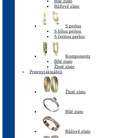
Bílé zlato
Růžové zlato
S perlou
S bílou perlou
S černou perlou
Komponenty
Bílé zlato
Žluté zlato
Prsteny
(aktuální)
Žluté zlato
Bílé zlato
Růžové zlato