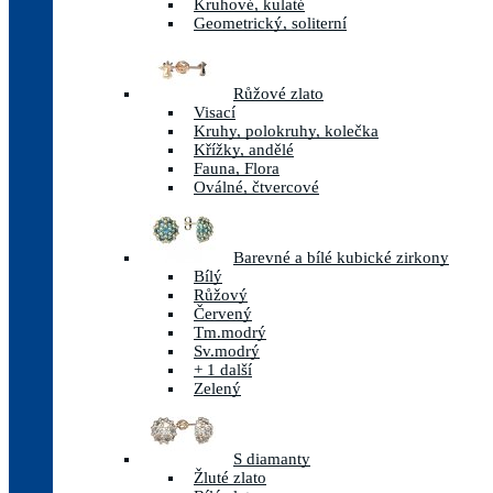
Kruhové, kulaté
Geometrický, soliterní
Růžové zlato
Visací
Kruhy, polokruhy, kolečka
Křížky, andělé
Fauna, Flora
Oválné, čtvercové
Barevné a bílé kubické zirkony
Bílý
Růžový
Červený
Tm.modrý
Sv.modrý
+ 1 další
Zelený
S diamanty
Žluté zlato