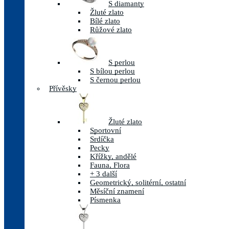
S diamanty
Žluté zlato
Bílé zlato
Růžové zlato
S perlou
S bílou perlou
S černou perlou
Přívěsky
Žluté zlato
Sportovní
Srdíčka
Pecky
Křížky, andělé
Fauna, Flora
+ 3 další
Geometrický, solitérní, ostatní
Měsíční znamení
Písmenka