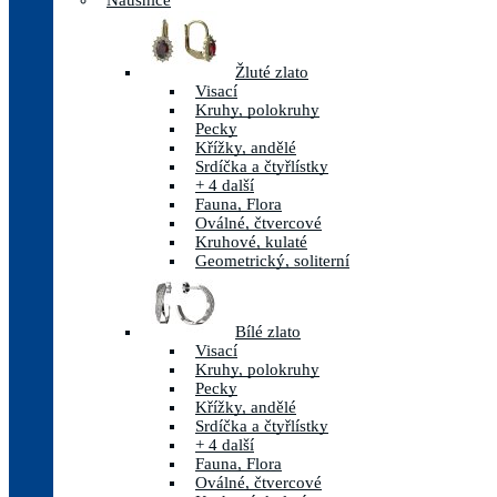
Náušnice
Žluté zlato
Visací
Kruhy, polokruhy
Pecky
Křížky, andělé
Srdíčka a čtyřlístky
+ 4 další
Fauna, Flora
Oválné, čtvercové
Kruhové, kulaté
Geometrický, soliterní
Bílé zlato
Visací
Kruhy, polokruhy
Pecky
Křížky, andělé
Srdíčka a čtyřlístky
+ 4 další
Fauna, Flora
Oválné, čtvercové