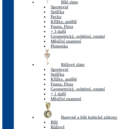
Bílé zlato
Sportovní
Srdíčka
Pecky
Křížky, andělé
Fauna, Flora
+ 3 další
Geometrický, solitérní, ostatní
Měsíční znamení
Písmenka
Růžové zlato
Sportovní
Srdíčka
Křížky, andělé
Fauna, Flora
Geometrický, solitérní, ostatní
+ 1 další
Měsíční znamení
Barevné a bílé kubické zirkony
Bílý
Růžový