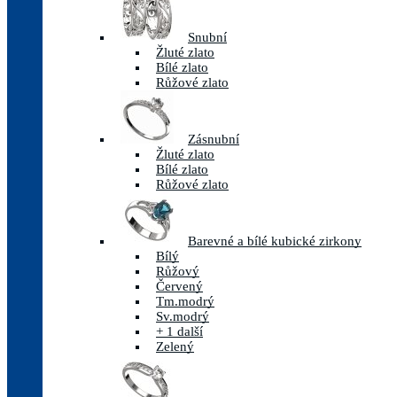
Snubní
Žluté zlato
Bílé zlato
Růžové zlato
Zásnubní
Žluté zlato
Bílé zlato
Růžové zlato
Barevné a bílé kubické zirkony
Bílý
Růžový
Červený
Tm.modrý
Sv.modrý
+ 1 další
Zelený