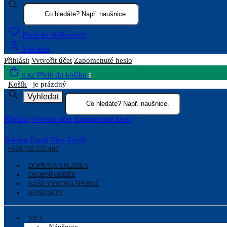
Přejít do oblíbených
Váš účet
Přihlásit
Vytvořit účet
Zapomenuté heslo
Přejít do košíku
0 Kč
0
Košík
je prázdný
Vyhledat
Přihlásit
Vytvořit účet
Zapomenuté heslo
Telefon
Email
Více
Zavřít
+420 725 535 406
DOPRAVA A PLATBA
OSOBNÍ ODBĚR
NAŠE VÝROBA ŠPERKŮ
KONTAKTY
VÍCE