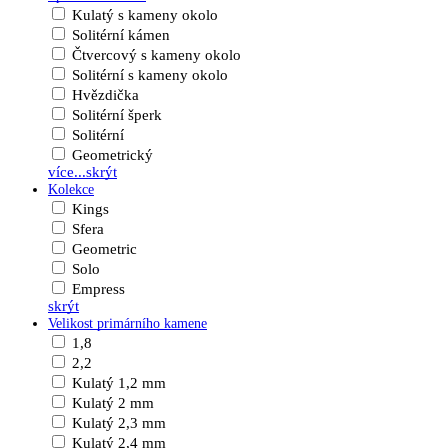
Kulatý s kameny okolo
Solitérní kámen
Čtvercový s kameny okolo
Solitérní s kameny okolo
Hvězdička
Solitérní šperk
Solitérní
Geometrický
více...
skrýt
Kolekce
Kings
Sfera
Geometric
Solo
Empress
skrýt
Velikost primárního kamene
1,8
2,2
Kulatý 1,2 mm
Kulatý 2 mm
Kulatý 2,3 mm
Kulatý 2,4 mm