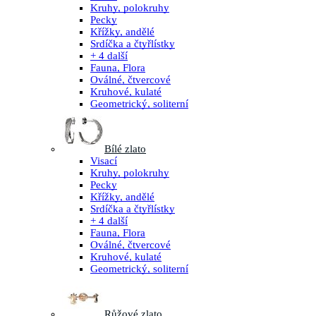
Kruhy, polokruhy
Pecky
Křížky, andělé
Srdíčka a čtyřlístky
+ 4 další
Fauna, Flora
Oválné, čtvercové
Kruhové, kulaté
Geometrický, soliterní
Bílé zlato
Visací
Kruhy, polokruhy
Pecky
Křížky, andělé
Srdíčka a čtyřlístky
+ 4 další
Fauna, Flora
Oválné, čtvercové
Kruhové, kulaté
Geometrický, soliterní
Růžové zlato