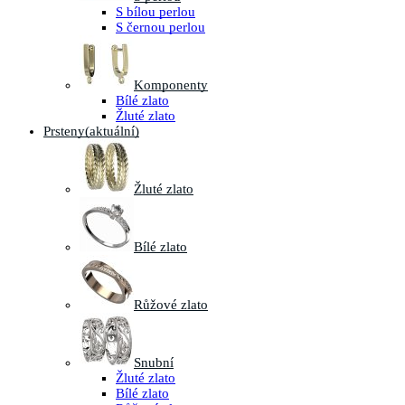
S bílou perlou
S černou perlou
Komponenty
Bílé zlato
Žluté zlato
Prsteny
(aktuální)
Žluté zlato
Bílé zlato
Růžové zlato
Snubní
Žluté zlato
Bílé zlato