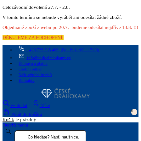
Celozávodní dovolená 27.7. - 2.8.
V tomto termínu se nebude vyrábět ani odesílat žádné zboží.
Objednané zboží z webu po 20.7. budeme odesílat nejdříve 13.8. !!!
DĚKUJEME ZA POCHOPENÍ
+420 725 535 406
(Po - Pá 11:00 - 17:00)
info@ceskedrahokamy.cz
Doprava a platba
Osobní odběr
Naše výroba šperků
Kontakty
Vyhledat
Více
0
Přejít do košíku
Košík
je prázdný
Otevřít menu