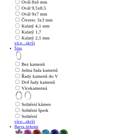
Ovál 8x6 mm
Ovál 9,5x8,5
Ovál 9x7 mm
Čtverec 3x3 mm
Kulatý 4,1 mm
Kulatý 1,7
Kulatý 2,1 mm
více...
skrýt
Šína
Bez kamenů
Jedna řada kamenů
Řady kamenů do V
Dvě řady kamenů
Vícekamenná
Solitérní kámen
Solitérní šperk
Solitérní
více...
skrýt
Barva zirkonu