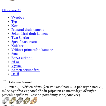
Filtry a řazení (5)
Výrobce
Typ
Kov
Primární druh kamene
Sekundární druh kamene
Tvar šperku
Specifikace tvaru
Kolekce
Velikost primárního kamene
Šína
Barva zirkonu
Šířka
Výška
Kámen sekundární
Další
Bohemia Garnet
Prsten ( u větších dámských velikostí nad 60 a pánských nad 70,
může být před expedicí přidán příplatek za materiál)(u dětských
prstenů napište velikost do poznámky v objednávce)