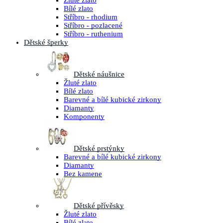
Žluté zlato
Bílé zlato
Stříbro - rhodium
Stříbro - pozlacené
Stříbro - ruthenium
Dětské šperky
Dětské náušnice
Žluté zlato
Bílé zlato
Barevné a bílé kubické zirkony
Diamanty
Komponenty
Dětské prstýnky
Barevné a bílé kubické zirkony
Diamanty
Bez kamene
Dětské přívěsky
Žluté zlato
Bílé zlato