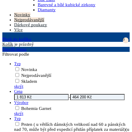
Barevné a bílé kubické zirkony
Diamanty
Novinky
Nejprodávanější
Dárkové poukazy
Více
Přejít do košíku
0
Košík
je prázdný
Otevřít menu
Filtrovat podle
Typ
Novinka
Nejprodávanější
Skladem
skrýt
Cena
-
Výrobce
Bohemia Garnet
skrýt
Typ
Prsten ( u větších dámských velikostí nad 60 a pánských
nad 70, může být před expedicí přidán příplatek za materiál)(u