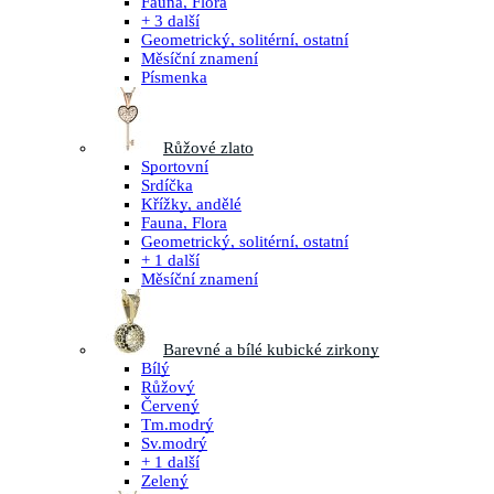
Fauna, Flora
+ 3 další
Geometrický, solitérní, ostatní
Měsíční znamení
Písmenka
Růžové zlato
Sportovní
Srdíčka
Křížky, andělé
Fauna, Flora
Geometrický, solitérní, ostatní
+ 1 další
Měsíční znamení
Barevné a bílé kubické zirkony
Bílý
Růžový
Červený
Tm.modrý
Sv.modrý
+ 1 další
Zelený