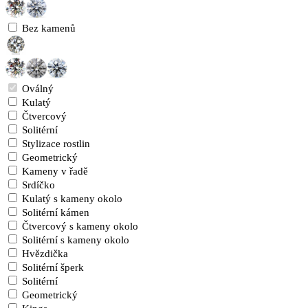
Bez kamenů
Oválný
Kulatý
Čtvercový
Solitérní
Stylizace rostlin
Geometrický
Kameny v řadě
Srdíčko
Kulatý s kameny okolo
Solitérní kámen
Čtvercový s kameny okolo
Solitérní s kameny okolo
Hvězdička
Solitérní šperk
Solitérní
Geometrický