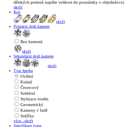
dětských prstenů napište velikost do poznámky v objednávce)
skrýt
Kov
skrýt
Primární druh kamene
Bez kamenů
skrýt
Sekundární druh kamene
skrýt
Tvar šperku
Oválný
Kulatý
Čtvercový
Solitérní
Stylizace rostlin
Geometrický
Kameny v řadě
Srdíčko
více...
skrýt
Specifikace tvaru