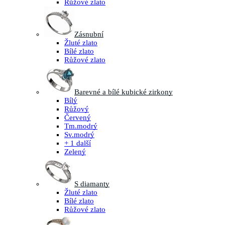
Růžové zlato
Zásnubní
Žluté zlato
Bílé zlato
Růžové zlato
Barevné a bílé kubické zirkony
Bílý
Růžový
Červený
Tm.modrý
Sv.modrý
+ 1 další
Zelený
S diamanty
Žluté zlato
Bílé zlato
Růžové zlato