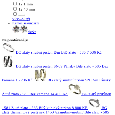
12,1 mm
12,40 mm
mm
více...
skrýt
Kámen sekundární
skrýt
Nejprodávanější
BG zlatý snubní prsten E/m Bílé zlato - 585
7 536 Kč
BG zlatý snubní prsten SN09 Pánský Bílé zlato - 585 Bez
kamene
15 296 Kč
BG zlatý snubní prsten SN17/m Pánský
Žluté zlato - 585 Bez kamene
14 400 Kč
BG zlatý prstýnek
1581 Žluté zlato - 585 Bílý kubický zirkon
8 800 Kč
BG
zlatý diamantový prstýnek 1453 /zásnubní-snubní/ Bílé zlato - 585