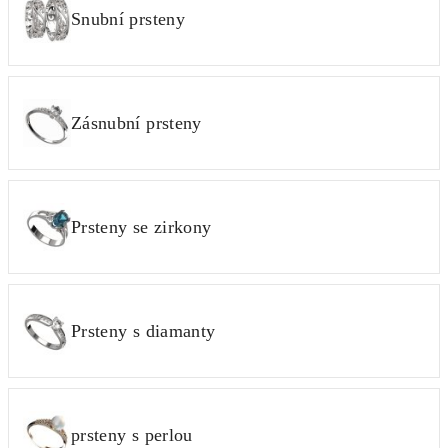
Snubní prsteny
Zásnubní prsteny
Prsteny se zirkony
Prsteny s diamanty
prsteny s perlou