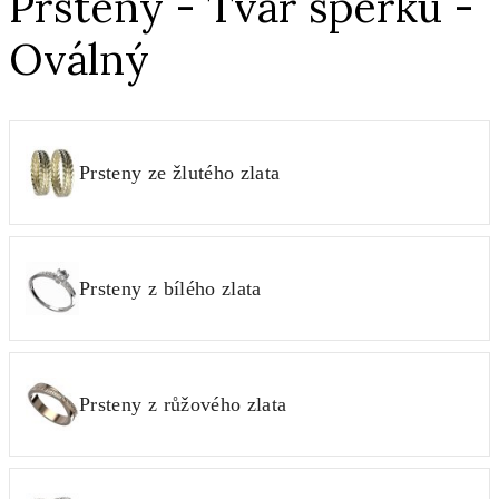
Prsteny - Tvar šperku -
Oválný
Prsteny ze žlutého zlata
Prsteny z bílého zlata
Prsteny z růžového zlata