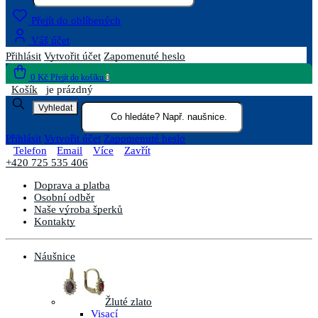
Přejít do oblíbených
Váš účet
Přihlásit
Vytvořit účet
Zapomenuté heslo
0 Kč
Přejít do košíku
0
Košík
je prázdný
Vyhledat
Přihlásit
Vytvořit účet
Zapomenuté heslo
Telefon
Email
Více
Zavřít
+420 725 535 406
Doprava a platba
Osobní odběr
Naše výroba šperků
Kontakty
Náušnice
Žluté zlato
Visací