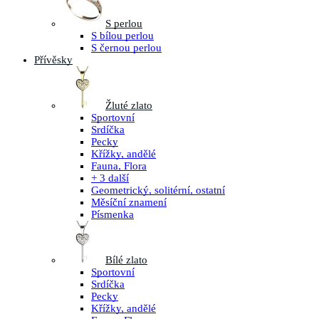
S perlou
S bílou perlou
S černou perlou
Přívěsky
Žluté zlato
Sportovní
Srdíčka
Pecky
Křížky, andělé
Fauna, Flora
+ 3 další
Geometrický, solitérní, ostatní
Měsíční znamení
Písmenka
Bílé zlato
Sportovní
Srdíčka
Pecky
Křížky, andělé