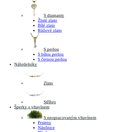
S diamanty
Žluté zlato
Bílé zlato
Růžové zlato
S perlou
S bílou perlou
S černou perlou
Náhrdelníky
Zlato
Stříbro
Šperky s vltavínem
S neopracovaným vltavínem
Prsteny
Náušnice