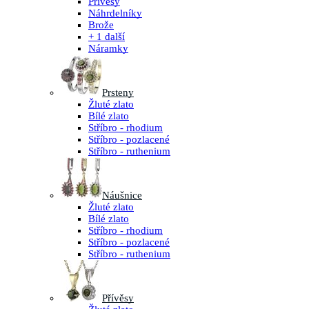
Přívěsy
Náhrdelníky
Brože
+ 1 další
Náramky
Prsteny
Žluté zlato
Bílé zlato
Stříbro - rhodium
Stříbro - pozlacené
Stříbro - ruthenium
Náušnice
Žluté zlato
Bílé zlato
Stříbro - rhodium
Stříbro - pozlacené
Stříbro - ruthenium
Přívěsy