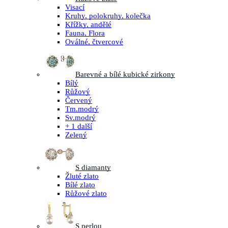
Visací
Kruhy, polokruhy, kolečka
Křížky, andělé
Fauna, Flora
Oválné, čtvercové
Barevné a bílé kubické zirkony
Bílý
Růžový
Červený
Tm.modrý
Sv.modrý
+ 1 další
Zelený
S diamanty
Žluté zlato
Bílé zlato
Růžové zlato
S perlou