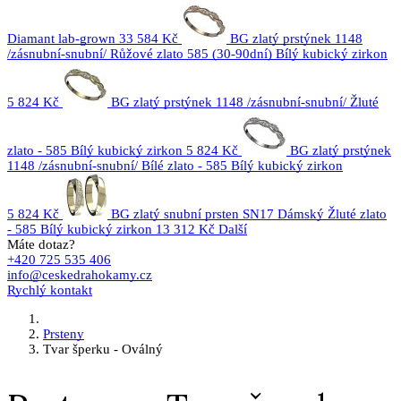
Diamant lab-grown
33 584 Kč
BG zlatý prstýnek 1148
/zásnubní-snubní/ Růžové zlato 585 (30-90dní) Bílý kubický zirkon
5 824 Kč
BG zlatý prstýnek 1148 /zásnubní-snubní/ Žluté
zlato - 585 Bílý kubický zirkon
5 824 Kč
BG zlatý prstýnek
1148 /zásnubní-snubní/ Bílé zlato - 585 Bílý kubický zirkon
5 824 Kč
BG zlatý snubní prsten SN17 Dámský Žluté zlato
- 585 Bílý kubický zirkon
13 312 Kč
Další
Máte dotaz?
+420 725 535 406
info@ceskedrahokamy.cz
Rychlý kontakt
Prsteny
Tvar šperku - Oválný